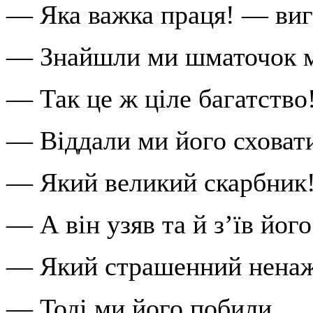
— Яка важка праця! — виг
— Знайшли ми шматочок ма
— Так це ж ціле багатство
— Віддали ми його сховати
— Який великий скарбник!
— А він узяв та й з’їв його.
— Який страшенний ненаж
— Тоді ми його побили...