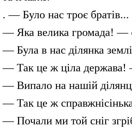
. — Було нас троє братів...
— Яка велика громада! — с
— Була в нас ділянка землі
— Так це ж ціла держава! 
— Випало на нашій ділянці
— Так це ж справжнісінька
— Почали ми той сніг згріб