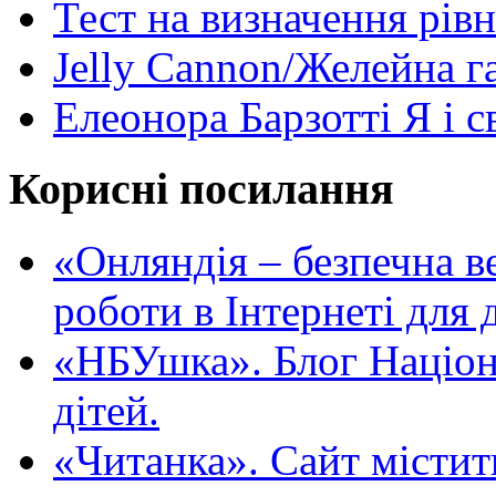
Тест на визначення рів
Jelly Cannon/Желейна г
Елеонора Барзотті Я і с
Корисні посилання
«Oнляндія – безпечна в
роботи в Інтернеті для д
«НБУшка». Блог Націона
дітей.
«Читанка». Сайт містит