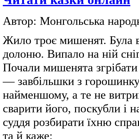
Автор: Монгольська народ
Жило троє мишенят. Була в
долоню. Випало на ній сні
Почали мишенята згрібати
— завбільшки з горошинку.
найменшому, а те не витри
сварити його, поскубли і н
суддя розбирати їхню спр
та й каже: