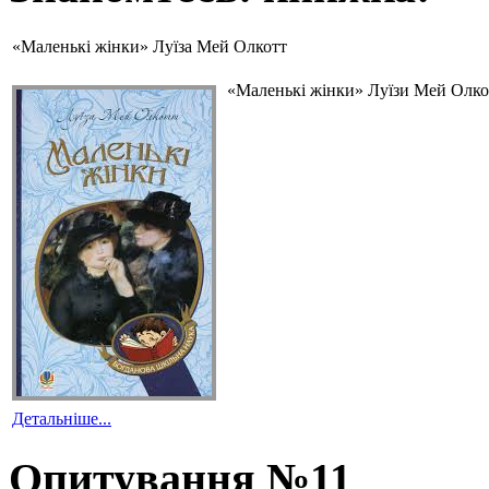
«Маленькі жінки» Луїза Мей Олкотт
«Маленькі жінки» Луїзи Мей Олкот
Детальніше...
Опитування №11