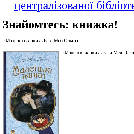
централізованої бібліот
Знайомтесь: книжка!
«Маленькі жінки» Луїза Мей Олкотт
«Маленькі жінки» Луїзи Мей Олкот