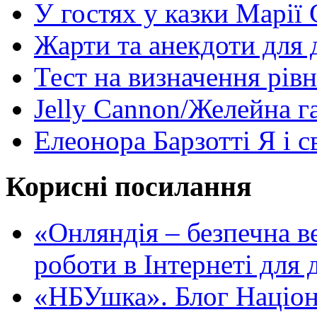
У гостях у казки Марії
Жарти та анекдоти для 
Тест на визначення рів
Jelly Cannon/Желейна г
Елеонора Барзотті Я і с
Корисні посилання
«Oнляндія – безпечна в
роботи в Інтернеті для д
«НБУшка». Блог Націона