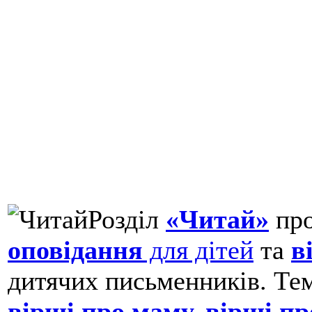
Розділ
«Читай»
про
оповідання
для дітей
та
в
дитячих письменників. Тем
вірші про маму,
вірші пр