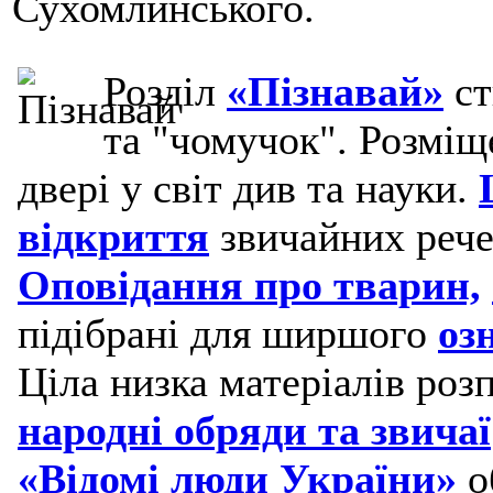
Сухомлинського.
Розділ
«Пізнавай»
ст
та "чомучок". Розміщ
двері у світ див та науки.
відкриття
звичайних рече
Оповідання про тварин,
підібрані для ширшого
оз
Ціла низка матеріалів роз
народні обряди та звичаї
«Відомі люди України»
о