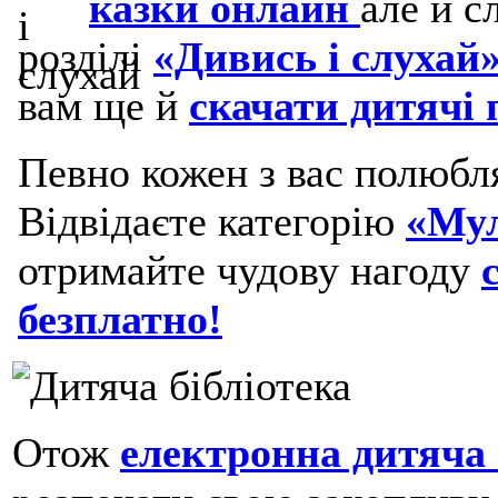
казки онлайн
але й с
розділі
«Дивись і слухай»
вам ще й
скачати дитячі п
Певно кожен з вас полюбл
Відвідаєте категорію
«Му
отримайте чудову нагоду
безплатно!
Отож
електронна дитяча 