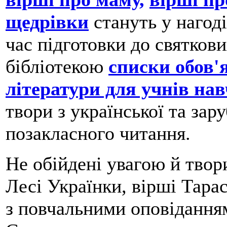
щедрівки
стануть у нагоді
час підготовки до святкови
бібліотекою
списки обов'я
літератури для учнів на
твори з української та зар
позакласного читання.
Не обійдені увагою й твор
Лесі Українки, вірші Тара
з повчальними оповідання