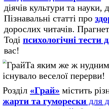
діячів культури та науки, 
Пізнавальні статті про
здо
дорослих читачів. Прагнет
Тоді
психологічні тести 
вас!
Та яким же ж нудним
існувало веселої перерви!
Розділ
«Грай»
містить різ
жарти та гуморески
для д