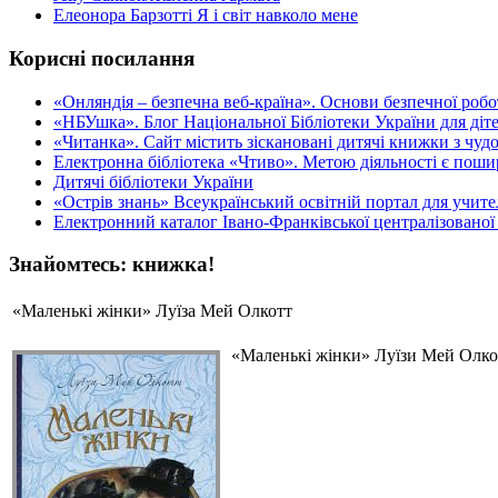
Елеонора Барзотті Я і світ навколо мене
Корисні посилання
«Oнляндія – безпечна веб-країна». Основи безпечної роботи
«НБУшка». Блог Національної Бібліотеки України для діте
«Читанка». Сайт містить зіскановані дитячі книжки з чу
Електронна бібліотека «Чтиво». Метою діяльності є пошир
Дитячі бібліотеки України
«Острів знань» Всеукраїнський освітній портал для учителі
Електронний каталог Івано-Франківської централізованої 
Знайомтесь: книжка!
«Маленькі жінки» Луїза Мей Олкотт
«Маленькі жінки» Луїзи Мей Олкот