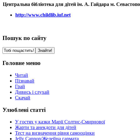
Центральна бібліотека для дітей ім. А. Гайдара м. Севастоп
http://www.childlib.iuf.net
Пошук по сайту
Головне меню
Читай
Пізнавай
Грай
Дивись і слухай
Скачай
Улюблені статті
У гостях у казки Марії Солтис-Смирнової
Жарти та анекдоти для дітей
Тест на визначення рівня самооцінки
Jelly Cannon/Желейна гармата