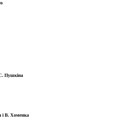
го
.С. Пушкіна
а і В. Хоменка