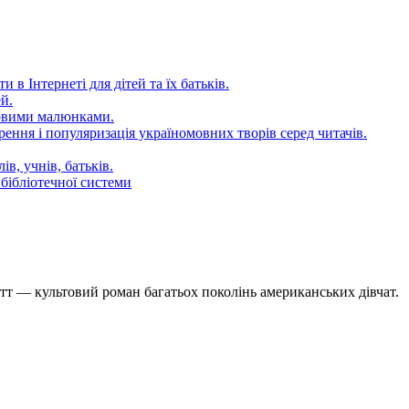
 в Інтернеті для дітей та їх батьків.
й.
довими малюнками.
ення і популяризація україномовних творів серед читачів.
в, учнів, батьків.
бібліотечної системи
т — культовий роман багатьох поколінь американських дівчат.