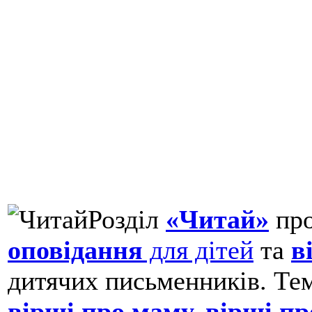
Розділ
«Читай»
про
оповідання
для дітей
та
в
дитячих письменників. Тем
вірші про маму,
вірші пр