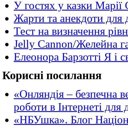
У гостях у казки Марії
Жарти та анекдоти для 
Тест на визначення рів
Jelly Cannon/Желейна г
Елеонора Барзотті Я і с
Корисні посилання
«Oнляндія – безпечна в
роботи в Інтернеті для д
«НБУшка». Блог Націона