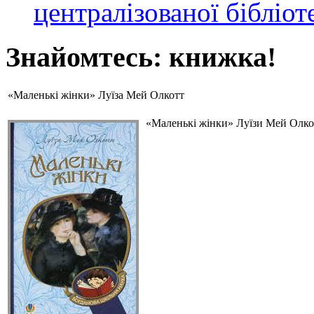
централізованої бібліот
Знайомтесь: книжка!
«Маленькі жінки» Луїза Мей Олкотт
«Маленькі жінки» Луїзи Мей Олкот