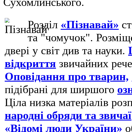
Сухомлинського.
Розділ
«Пізнавай»
ст
та "чомучок". Розміщ
двері у світ див та науки.
відкриття
звичайних рече
Оповідання про тварин,
підібрані для ширшого
оз
Ціла низка матеріалів роз
народні обряди та звичаї
«Відомі люди України»
о