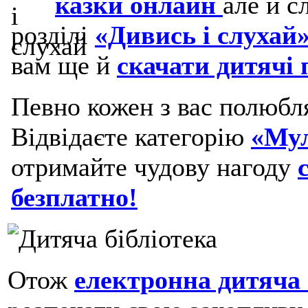
казки онлайн
але й с
розділі
«Дивись і слухай»
вам ще й
скачати дитячі п
Певно кожен з вас полюбл
Відвідаєте категорію
«Му
отримайте чудову нагоду
безплатно!
Отож
електронна дитяча 