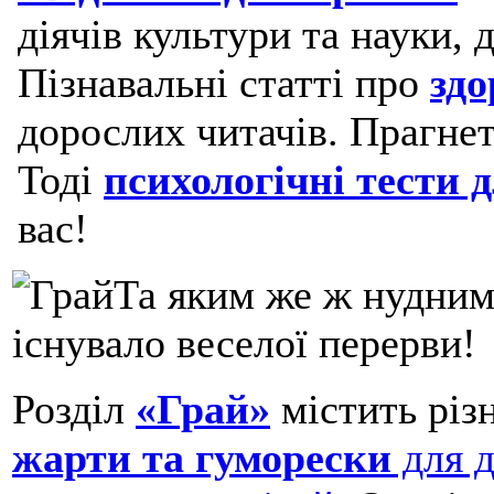
діячів культури та науки, 
Пізнавальні статті про
здо
дорослих читачів. Прагнет
Тоді
психологічні тести 
вас!
Та яким же ж нудним
існувало веселої перерви!
Розділ
«Грай»
містить різ
жарти та гуморески
для д