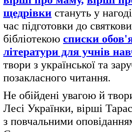
щедрівки
стануть у нагоді
час підготовки до святкови
бібліотекою
списки обов'я
літератури для учнів на
твори з української та зар
позакласного читання.
Не обійдені увагою й твор
Лесі Українки, вірші Тара
з повчальними оповідання