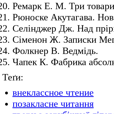
Ремарк Е. М. Три товари
Рюноске Акутагава. Нов
Селінджер Дж. Над прір
Сіменон Ж. Записки Мег
Фолкнер В. Ведмідь.
Чапек К. Фабрика абсол
Теґи:
внеклассное чтение
позакласне читання