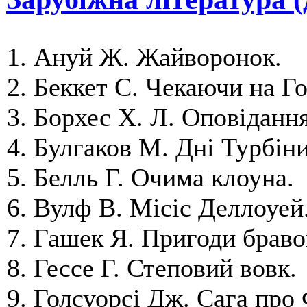
Ануй Ж. Жайворонок.
Беккет С. Чекаючи на Го
Борхес X. Л. Оповідання
Булгаков М. Дні Турбіни
Белль Г. Очима клоуна.
Вулф В. Місіс Деллоуей
Гашек Я. Пригоди браво
Гессе Г. Степовий вовк.
Голсуорсі Дж. Сага про 