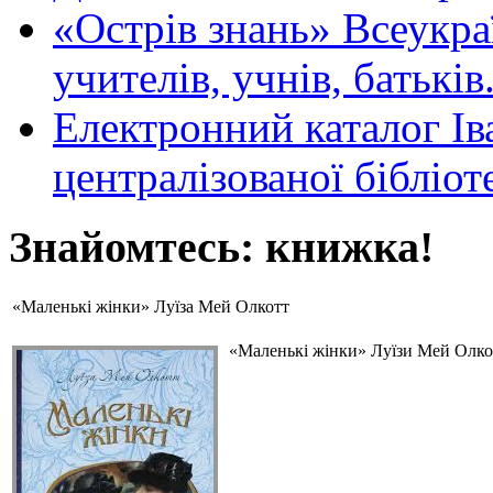
«Острів знань» Всеукра
учителів, учнів, батьків
Електронний каталог Ів
централізованої бібліот
Знайомтесь: книжка!
«Маленькі жінки» Луїза Мей Олкотт
«Маленькі жінки» Луїзи Мей Олкот