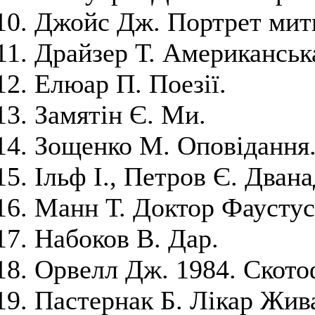
Джойс Дж. Портрет митц
Драйзер Т. Американська
Елюар П. Поезії.
Замятін Є. Ми.
Зощенко М. Оповідання
Ільф І., Петров Є. Двана
Манн Т. Доктор Фаустус
Набоков В. Дар.
Орвелл Дж. 1984. Ското
Пастернак Б. Лікар Жив