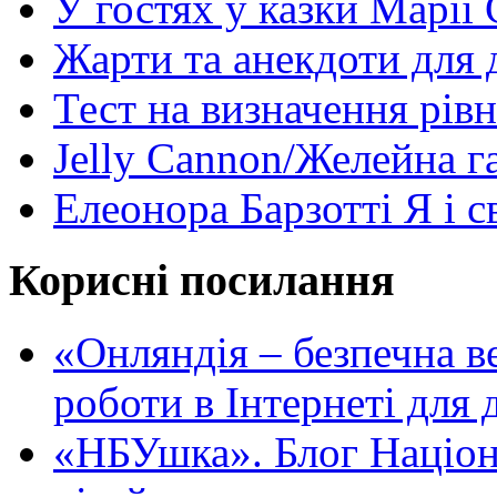
У гостях у казки Марії
Жарти та анекдоти для 
Тест на визначення рів
Jelly Cannon/Желейна г
Елеонора Барзотті Я і с
Корисні посилання
«Oнляндія – безпечна в
роботи в Інтернеті для д
«НБУшка». Блог Націона