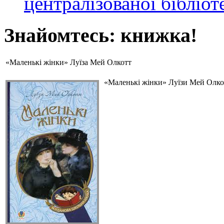
централізованої бібліот
Знайомтесь: книжка!
«Маленькі жінки» Луїза Мей Олкотт
«Маленькі жінки» Луїзи Мей Олкот