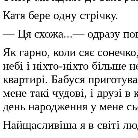
Катя бере одну стрічку.
— Ця схожа...— одразу по
Як гарно, коли сяє сонечк
небі і ніхто-ніхто більше н
квартирі. Бабуся приготува
мене такі чудові, і друзі в
день народження у мене сь
Найщасливіша я в світі лю