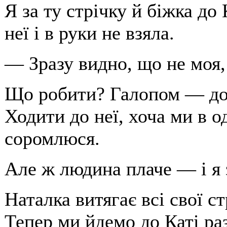
Я за ту стрічку й біжка до 
неї і в руки не взяла.
— Зразу видно, що не моя,
Що робити? Галопом — до 
Ходити до неї, хоча ми в о
соромлюся.
Але ж людина плаче — і я 
Наталка витягає всі свої ст
Тепер ми йдемо до Каті ра