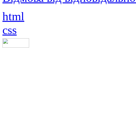
html
css