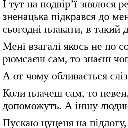
І тут на подвір’ї знялося 
зненацька підкрався до ме
сьогодні плакати, в такий 
Мені взагалі якось не по с
рюмсаєш сам, то знаєш чог
А от чому обливається слі
Коли плачеш сам, то певен
допоможуть. А іншу людину
Пускаю цуценя на підлогу,