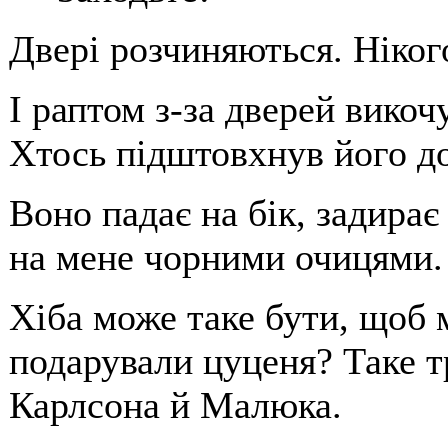
Двері розчиняються. Ніког
І раптом з-за дверей викоч
Хтось підштовхнув його до
Воно падає на бік, задирає
на мене чорними очицями.
Хіба може таке бути, щоб 
подарували цуценя? Таке т
Карлсона й Малюка.