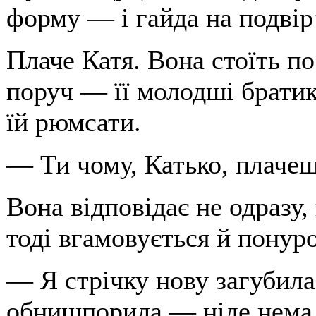
форму — і гайда на подвір
Плаче Катя. Вона стоїть п
поруч — її молодші братик
їй рюмсати.
— Ти чому, Катько, плаче
Вона відповідає не одразу,
тоді вгамовується й понур
— Я стрічку нову загубила
обнишпорила — ніде нема