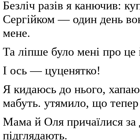
Безліч разів я канючив: ку
Сергійком — один день вон
мене.
Та ліпше було мені про це 
І ось — цуценятко!
Я кидаюсь до нього, хапаю
мабуть. утямило, що тепе
Мама й Оля причаїлися за
підглядають.