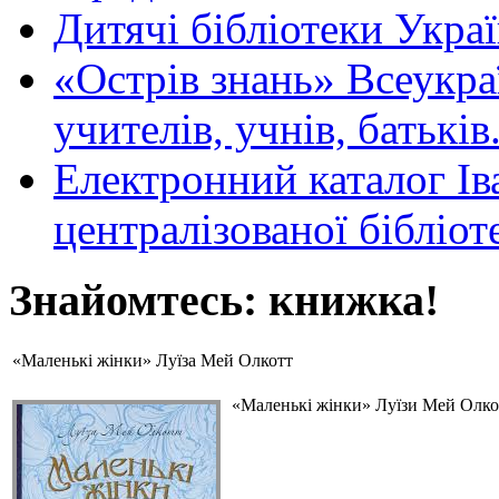
Дитячі бібліотеки Укра
«Острів знань» Всеукра
учителів, учнів, батьків
Електронний каталог Ів
централізованої бібліот
Знайомтесь: книжка!
«Маленькі жінки» Луїза Мей Олкотт
«Маленькі жінки» Луїзи Мей Олкот