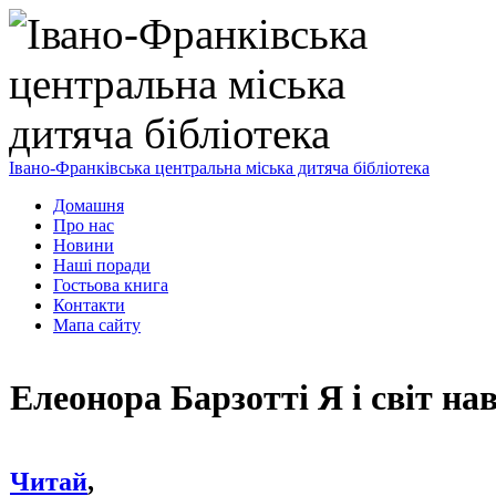
Івано-Франківська центральна міська дитяча бібліотека
Домашня
Про нас
Новини
Наші поради
Гостьова книга
Контакти
Мапа сайту
Елеонора Барзотті Я і світ на
Читай
,