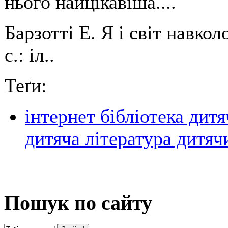
нього найцікавіша....
Барзотті Е. Я і світ навкол
с.: іл..
Теґи:
інтернет бібліотека дит
дитяча література дитя
Пошук по сайту