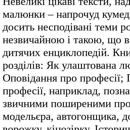
Невеликі цікаві тексти, н
малюнки – напрочуд кумедн
досить несподівані теми 
незвичайною і такою, що в
дитячих енциклопедій. Кни
розділів: Як улаштована лю
Оповідання про професії; 
професії, наприклад, позн
звичними поширеними проф
модельєра, автогонщика, д
ворожку, кінозірку. Істори