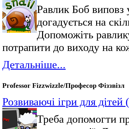
Равлик Боб виповз у
догадується на скіл
Допоможіть равлик
потрапити до виходу на ко
Детальніше...
Professor Fіzzwіzzle/Професор Фіззвізл
Розвиваючі ігри для дітей 
Треба допомогти пр