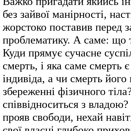
Важко пригадати якийсь ін
без зайвої манірності, наст
жорстоко поставив перед з
проблематику. А саме: що т
Куди прямує сучасне сусп
смерть, і яка саме смерть 
індивіда, а чи смерть його
збереженні фізичного тіла?
співвідноситься з владою
прояв свободи, нехай наві
свої власні глибоко прихов