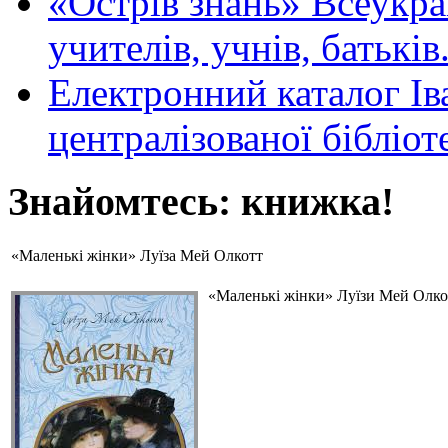
«Острів знань» Всеукра
учителів, учнів, батьків
Електронний каталог Ів
централізованої бібліот
Знайомтесь: книжка!
«Маленькі жінки» Луїза Мей Олкотт
«Маленькі жінки» Луїзи Мей Олкот