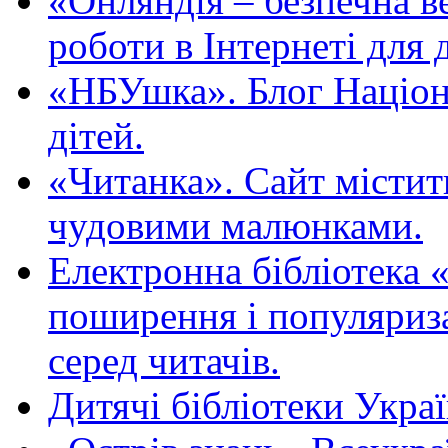
«Oнляндія – безпечна в
роботи в Інтернеті для д
«НБУшка». Блог Націона
дітей.
«Читанка». Сайт містит
чудовими малюнками.
Електронна бібліотека 
поширення і популяриза
серед читачів.
Дитячі бібліотеки Укра