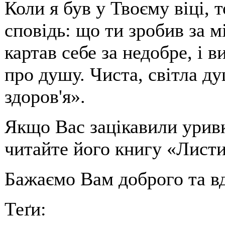
Коли я був у Твоєму віці, 
сповідь: що ти зробив за м
картав себе за недобре, і в
про душу. Чиста, світла д
здоров'я».
Якщо Вас зацікавили уривк
читайте його книгу «Листи
Бажаємо Вам доброго та в
Теґи: