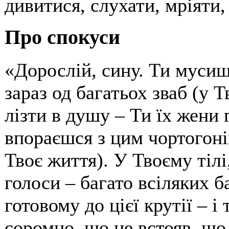
дивитися, слухати, мріяти,
Про спокуси
«Дорослій, сину. Ти муси
зараз од багатьох зваб (у 
лізти в душу – Ти їх жени г
впораєшся з цим чортогоні
Твоє життя). У Твоєму тілі
голоси – багато всіляких 
готовому до цієї крутії – і
соромно, що не встояв, що 