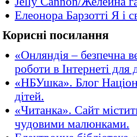
Jelly Cannon/Желейна г
Елеонора Барзотті Я і с
Корисні посилання
«Oнляндія – безпечна в
роботи в Інтернеті для д
«НБУшка». Блог Націона
дітей.
«Читанка». Сайт містит
чудовими малюнками.