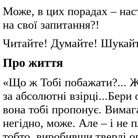
Може, в цих порадах – нас
на свої запитання?!
Читайте! Думайте! Шукай
Про життя
«Що ж Тобі побажати?... Ж
за абсолютні взірці...Бери
вона тобі пропонує. Вимага
негідно, може. Але – і не 
тобто, виробивши тверді ор