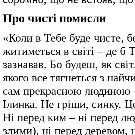
Про чисті помисли
«Коли в Тебе буде чисте, б
житиметься в світі – де б Т
зазнавав. Бо будеш, як сві
якого все тягнеться з най
сам прекрасною людиною – 
Ілинка. Не гріши, синку. Ц
Ні перед ким – ні перед л
злими), ні перед деревом, н