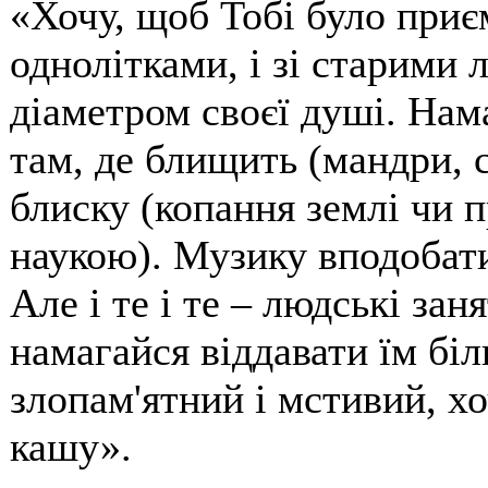
«Хочу, щоб Тобі було приємн
однолітками, і зі старими 
діаметром своєї душі. Нам
там, де блищить (мандри, с
блиску (копання землі чи 
наукою). Музику вподобати
Але і те і те – людські зан
намагайся віддавати їм біл
злопам'ятний і мстивий, х
кашу».