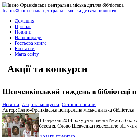
Івано-Франківська центральна міська дитяча бібліотека
Домашня
Про нас
Новини
Наші поради
Гостьова книга
Контакти
Мапа сайту
Акції та конкурси
Шевченківський тиждень в бібліотеці 
Новини
,
Акції та конкурси
,
Останні новини
Автор: Івано-Франківська центральна міська дитяча бібліотека
13 березня 2014 року учні школи № 26 3-б клас
березня. Слово Шевченка переходило від учня
Додати коментар