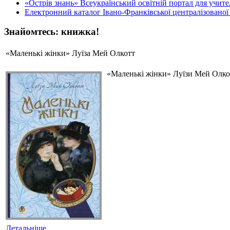
«Острів знань» Всеукраїнський освітній портал для учителі
Електронний каталог Івано-Франківської централізованої 
Знайомтесь: книжка!
«Маленькі жінки» Луїза Мей Олкотт
«Маленькі жінки» Луїзи Мей Олкот
Детальніше...