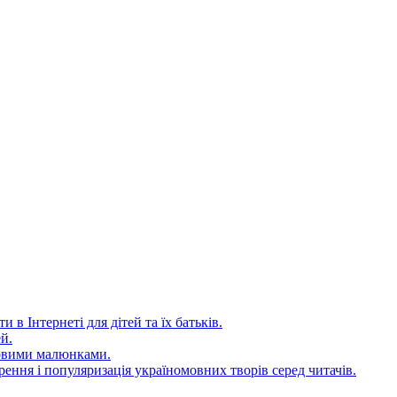
 в Інтернеті для дітей та їх батьків.
й.
довими малюнками.
ення і популяризація україномовних творів серед читачів.