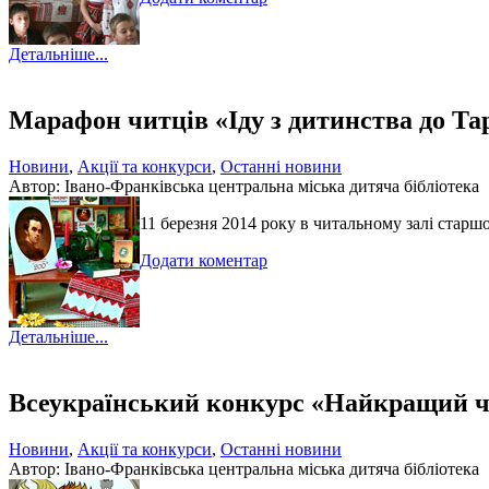
Детальніше...
Марафон читців «Іду з дитинства до Та
Новини
,
Акції та конкурси
,
Останні новини
Автор: Івано-Франківська центральна міська дитяча бібліотека
11 березня 2014 року в читальному залі старш
Додати коментар
Детальніше...
Всеукраїнський конкурс «Найкращий чит
Новини
,
Акції та конкурси
,
Останні новини
Автор: Івано-Франківська центральна міська дитяча бібліотека