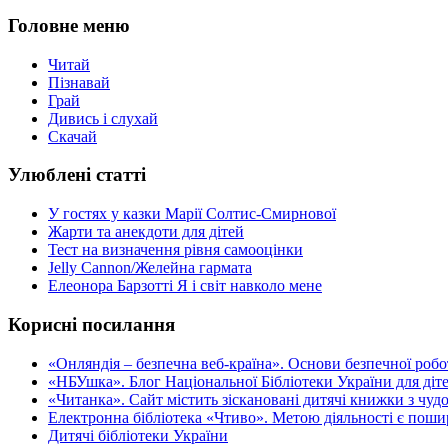
Головне меню
Читай
Пізнавай
Грай
Дивись і слухай
Скачай
Улюблені статті
У гостях у казки Марії Солтис-Смирнової
Жарти та анекдоти для дітей
Тест на визначення рівня самооцінки
Jelly Cannon/Желейна гармата
Елеонора Барзотті Я і світ навколо мене
Корисні посилання
«Oнляндія – безпечна веб-країна». Основи безпечної роботи
«НБУшка». Блог Національної Бібліотеки України для діте
«Читанка». Сайт містить зіскановані дитячі книжки з чу
Електронна бібліотека «Чтиво». Метою діяльності є пошир
Дитячі бібліотеки України