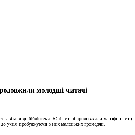
продовжили молодші читачі
у завітали до бібліотеки. Юні читачі продовжили марафон читців 
 до учня, пробуджуючи в них маленьких громадян.