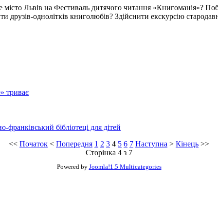
е місто Львів на Фестиваль дитячого читання «Книгоманія»? По
 друзів-однолітків книголюбів? Здійснити екскурсію стародавн
е» триває
о-франківський бібліотеці для дітей
<<
Початок
<
Попередня
1
2
3
4
5
6
7
Наступна
>
Кінець
>>
Сторінка 4 з 7
Powered by
Joomla!1.5 Multicategories