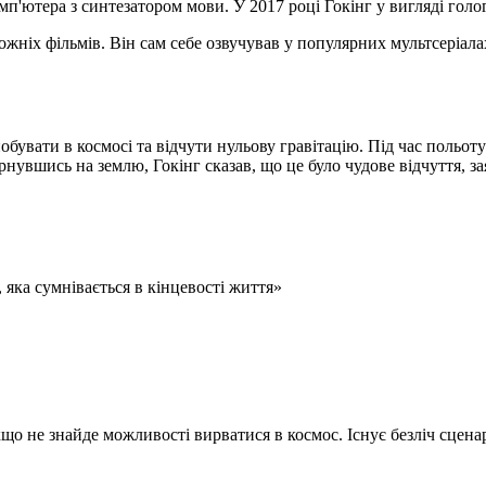
мп'ютера з синтезатором мови. У 2017 році Гокінг у вигляді голо
жніх фільмів. Він сам себе озвучував у популярних мультсеріал
побувати в космосі та відчути нульову гравітацію. Під час польо
нувшись на землю, Гокінг сказав, що це було чудове відчуття, за
, яка сумнівається в кінцевості життя»
о не знайде можливості вирватися в космос. Існує безліч сценар