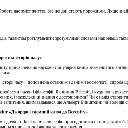
Робота дає зміст життю, без неї дні стають порожніми. Якщо знай
лодів талантом розтлумачити зрозумілими словами найбільші таємн
оротша історія часу»
віту присвячена ця науково-популярна книга знаменитого англійсь
овим.
ї історії часу», поповнена останніми даними космології, спроба щ
проблеми науки і філософії. Як виник Всесвіт, і куди вона рухаєт
ро них, і наскільки ці знання є достовірними? Чи є надія створи
ше запитання, яким задавався ще Альберт Ейнштейн: чи володів 
окінг «Джордж і таємний ключ до Всесвіту»
ом з дочкою Люсі написали серію пригодницьких книг для дітей. 
ідається про фізичні явища та дослідження.