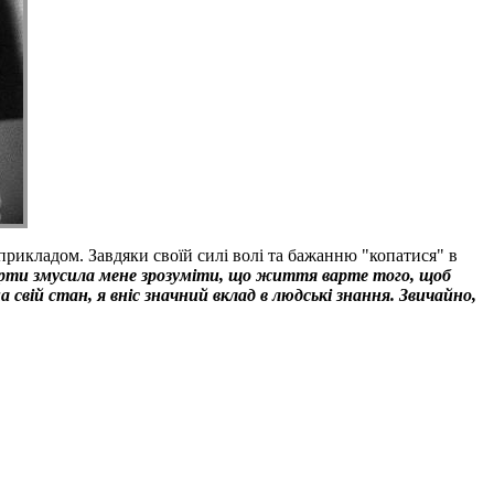
 прикладом. Завдяки своїй силі волі та бажанню "копатися" в
рти змусила мене зрозуміти, що життя варте того, щоб
ій стан, я вніс значний вклад в людські знання. Звичайно,