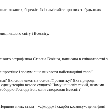
шли коханих, бережіть їх і пам'ятайте про них за будь-яких
иці нашого світу і Всесвіту.
кого астрофізика Стівена Гокінга, написана в співавторстві з
е простіше і зрозуміліше викласти найскладніші теорії.
ься? Які сили лежать в основі її розвитку? Яка природа
ти єдину теорію всього сущого? Чому наш світ такий, яким ми
свободою Господь Бог, коли створював Всесвіт?
Першою з них стала – «Джордж і скарби космосу», де на фоні