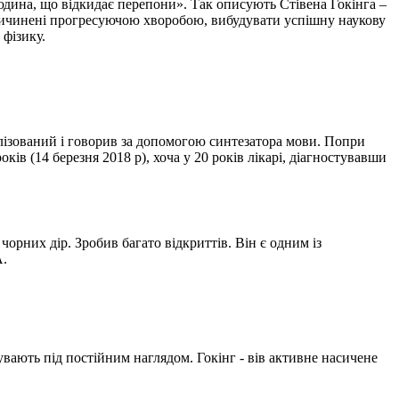
людина, що відкидає перепони». Так описують Стівена Гокінга –
спричинені прогресуючою хворобою, вибудувати успішну наукову
 фізику.
ралізований і говорив за допомогою синтезатора мови. Попри
оків (14 березня 2018 р), хоча у 20 років лікарі, діагностувавши
чорних дір. Зробив багато відкриттів. Він є одним із
А.
увають під постійним наглядом. Гокінг - вів активне насичене