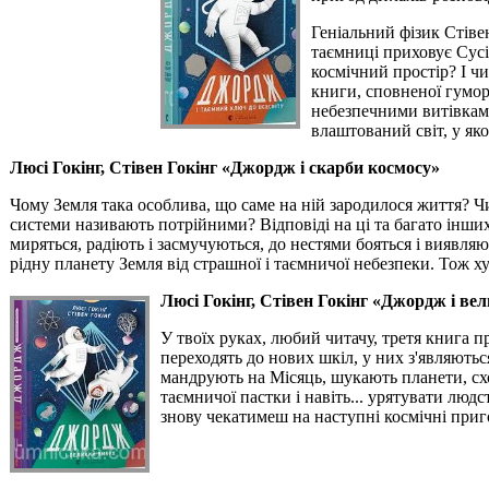
Геніальний фізик Стіве
таємниці приховує Сусі
космічний простір? І ч
книги, сповненої гумор
небезпечними витівками.
влаштований світ, у як
Люсі Гокінг, Стівен Гокінг «Джордж і скарби космосу»
Чому Земля така особлива, що саме на ній зародилося життя? 
системи називають потрійними? Відповіді на ці та багато інши
миряться, радіють і засмучуються, до нестями бояться і виявля
рідну планету Земля від страшної і таємничої небезпеки. Тож ху
Люсі Гокінг, Стівен Гокінг «Джордж і ве
У твоїх руках, любий читачу, третя книга п
переходять до нових шкіл, у них з'являються
мандрують на Місяць, шукають планети, сх
таємничої пастки і навіть... урятувати люд
знову чекатимеш на наступні космічні приг