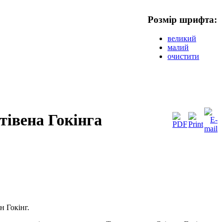
Розмір шрифта:
великий
малий
очистити
Стівена Гокінга
н Гокінг.