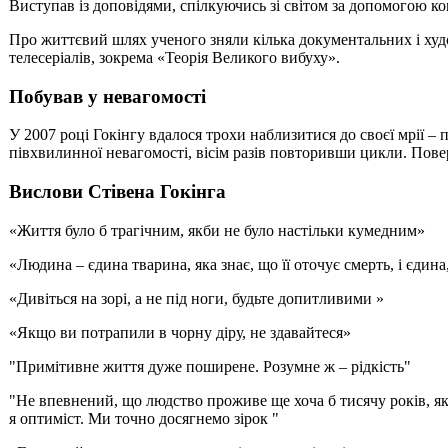
Виступав із доповідями, спілкуючись зі світом за допомогою ко
Про життєвий шлях ученого зняли кілька документальних і худо
телесеріалів, зокрема «Теорія Великого вибуху».
Побував у невагомості
У 2007 році Гокінгу вдалося трохи наблизитися до своєї мрії – 
півхвилинної невагомості, вісім разів повторивши цикли. Повер
Вислови Стівена Гокінга
«Життя було б трагічним, якби не було настільки кумедним»
«Людина – єдина тварина, яка знає, що її оточує смерть, і єдина
«Дивіться на зорі, а не під ноги, будьте допитливими »
«Якщо ви потрапили в чорну діру, не здавайтеся»
"Примітивне життя дуже поширене. Розумне ж – рідкість"
"Не впевнений, що людство проживе ще хоча б тисячу років, якщ
я оптиміст. Ми точно досягнемо зірок "