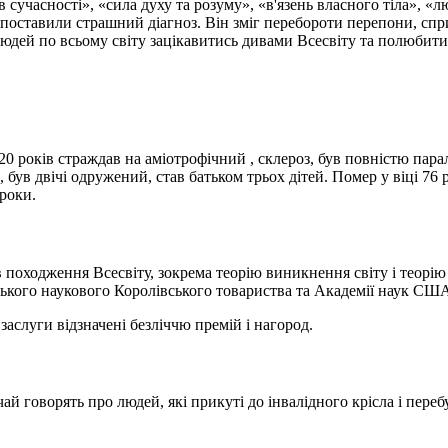
 сучасності», «сила духу та розуму», «в'язень власного тіла», «
ік поставили страшний діагноз. Він зміг перебороти перепони, 
юдей по всьому світу зацікавитись дивами Всесвіту та полюбити
з 20 років страждав на аміотрофічний , склероз, був повністю па
 був двічі одружений, став батьком трьох дітей. Помер у віці 76 р
роки.
 походження Всесвіту, зокрема теорію виникнення світу і теорію 
нського наукового Королівського товариства та Академії наук СШ
заслуги відзначені безліччю премій і нагород.
й говорять про людей, які прикуті до інвалідного крісла і переб