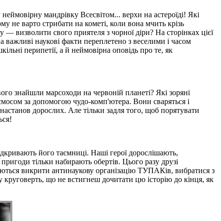
неймовірну мандрівку Всесвітом... верхи на астероїді! Які
у не варто стрибати на кометі, коли вона мчить крізь
 — визволити свого приятеля з чорної діри? На сторінках цієї
а важливі наукові факти переплетено з веселими і часом
ільні перипетії, а й неймовірна оповідь про те, як
ого знайшли марсоходи на червоній планеті? Які зоряні
смосом за допомогою чудо-комп'ютера. Вони сваряться і
 настанов дорослих. Але тільки задля того, щоб порятувати
ься!
відкривають його таємниці. Наші герої дорослішають,
ож пригоди тільки набирають обертів. Цього разу друзі
аються викрити антинаукову організацію ТУПАКів, вибратися з
у круговерть, що не встигнеш дочитати цю історію до кінця, як