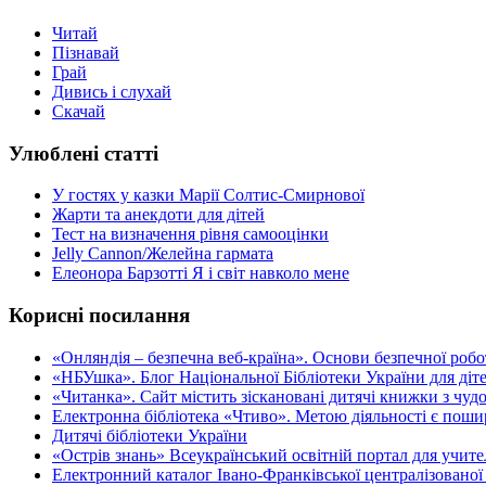
Читай
Пізнавай
Грай
Дивись і слухай
Скачай
Улюблені статті
У гостях у казки Марії Солтис-Смирнової
Жарти та анекдоти для дітей
Тест на визначення рівня самооцінки
Jelly Cannon/Желейна гармата
Елеонора Барзотті Я і світ навколо мене
Корисні посилання
«Oнляндія – безпечна веб-країна». Основи безпечної роботи
«НБУшка». Блог Національної Бібліотеки України для діте
«Читанка». Сайт містить зіскановані дитячі книжки з чу
Електронна бібліотека «Чтиво». Метою діяльності є пошир
Дитячі бібліотеки України
«Острів знань» Всеукраїнський освітній портал для учителі
Електронний каталог Івано-Франківської централізованої 