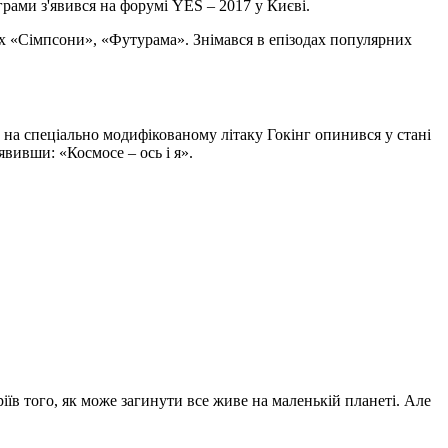
грами з'явився на форумі YES – 2017 у Києві.
ах «Сімпсони», «Футурама». Знімався в епізодах популярних
ту на спеціально модифікованому літаку Гокінг опинився у стані
явивши: «Космосе – ось і я».
іїв того, як може загинути все живе на маленькій планеті. Але