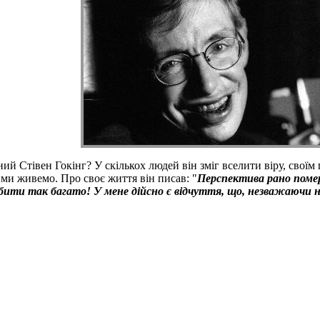
ий Стівен Гокінг? У скількох людей він зміг вселити віру, своїм
і ми живемо. Про своє життя він писав: "
Перспектива рано поме
и так багато! У мене дійсно є відчуття, що, незважаючи на св