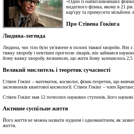
«Один із найвпливовіших фізиків
видатного фізика, якому в 21 р
кар'єру та примусити мільйони л
Про Стівена Гокінга
Людина-легенда
Людина, чиє тіло було ув'язнене в полоні тяжкої хвороби. Він 
тяжку хворобу і невтішні прогнози лікарів, він займався наукою,
йому важку хворобу, визначили, що жити йому залишилось 2,5 
Великий мислитель і теоретик сучасності
Стівен Гокінг – математик, космолог, фізик-теоретик, що вивчав
засновників квантової космології. Стівен Гокінг – член Брита
Стівен Гокінг мав 12 почесних наукових ступенів, його наукові 
Активне суспільне життя
Його життя не можна назвати нудним і одноманітним, як зазвича
життя.