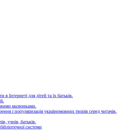
 в Інтернеті для дітей та їх батьків.
й.
довими малюнками.
ення і популяризація україномовних творів серед читачів.
в, учнів, батьків.
бібліотечної системи