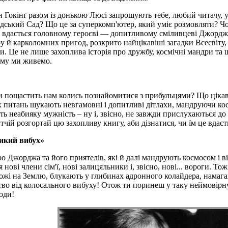
н Гокінґ разом із донькою Люсі запрошують тебе, любий читачу, у 
дський Сад? Що це за суперкомп'ютер, який уміє розмовляти? Чом
и вдасться головному героєві — допитливому сміливцеві Джорджу
у й карколомних пригод, розкрито найцікавіші загадки Всесвіту, 
 Це не лише захоплива історія про дружбу, космічні мандри та шк
ому ми живемо.
Чи пощастить нам колись познайомитися з прибульцями? Що цікав
х питань шукають невгамовні і допитливі дітлахи, мандруючи ко
ють неабияку мужність – ну і, звісно, не завжди прислухаються до
тчій розгортай цю захопливу книгу, аби дізнатися, чи їм це вдаст
ликий вибух»
ро Джорджа та його приятелів, які й далі мандрують космосом і 
 нові члени сім'ї, нові залицяльники і, звісно, нові... вороги. Т
ожі на Землю, блукають у глибинах адронного колайдера, намаг
ство від колосального вибуху! Отож ти поринеш у таку неймовірн
оди!