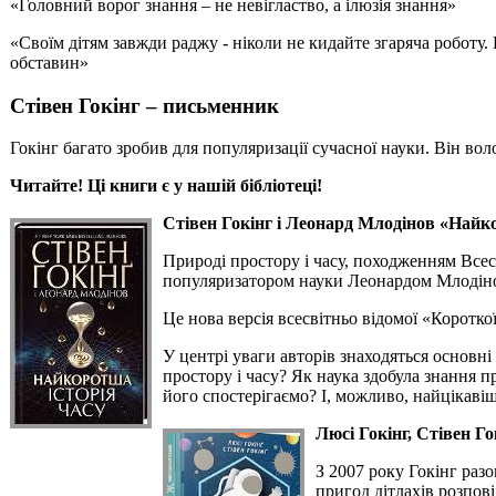
«Головний ворог знання – не невігластво, а ілюзія знання»
«Своїм дітям завжди раджу - ніколи не кидайте згаряча роботу. 
обставин»
Стівен Гокінг – письменник
Гокінг багато зробив для популяризації сучасної науки. Він во
Читайте! Ці книги є у нашій бібліотеці!
Стівен Гокінг і Леонард Млодінов «Найк
Природі простору і часу, походженням Всес
популяризатором науки Леонардом Млодін
Це нова версія всесвітньо відомої «Коротко
У центрі уваги авторів знаходяться основні 
простору і часу? Як наука здобула знання п
його спостерігаємо? І, можливо, найцікаві
Люсі Гокінг, Стівен Г
З 2007 року Гокінг раз
пригод дітлахів розпов