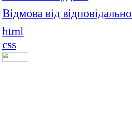
Відмова від відповідально
html
css