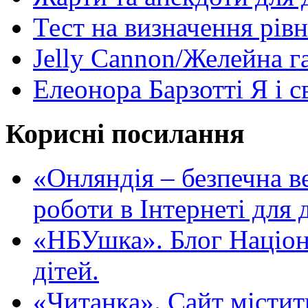
Тест на визначення рів
Jelly Cannon/Желейна г
Елеонора Барзотті Я і с
Корисні посилання
«Oнляндія – безпечна в
роботи в Інтернеті для д
«НБУшка». Блог Націона
дітей.
«Читанка». Сайт містит