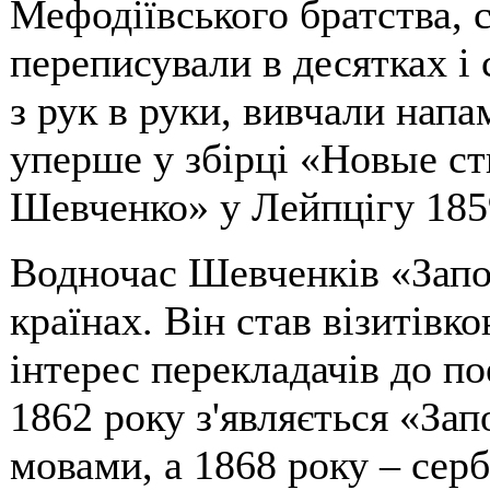
Мефодіївського братства, с
переписували в десятках і
з рук в руки, вивчали напа
уперше у збірці «Новые с
Шевченко» у Лейпцігу 1859
Водночас Шевченків «Запов
країнах. Він став візитівк
інтерес перекладачів до п
1862 року з'являється «За
мовами, а 1868 року – сер