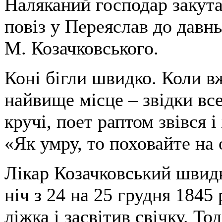
Наляканий господар закута
повіз у Переяслав до давнь
М. Козачковського.
Коні бігли швидко. Коли в
найвище місце – звідки все 
кручі, поет раптом звівся 
«Як умру, то поховайте на 
Лікар Козачковський швидк
ніч з 24 на 25 грудня 1845
ліжка і засвітив свічку. Тод