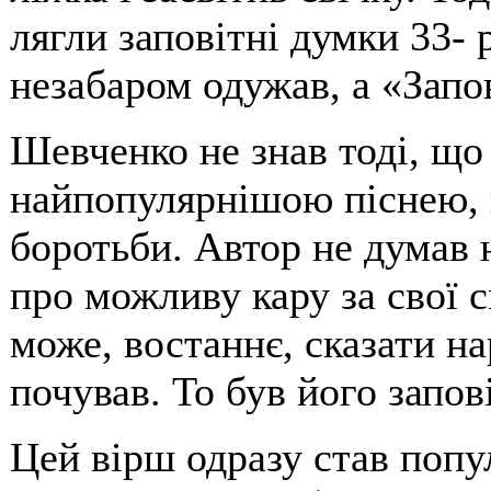
лягли заповітні думки 33-
незабаром одужав, а «Запо
Шевченко не знав тоді, що 
найпопулярнішою піснею, 
боротьби. Автор не думав ні
про можливу кару за свої с
може, востаннє, сказати на
почував. То був його запові
Цей вірш одразу став попу