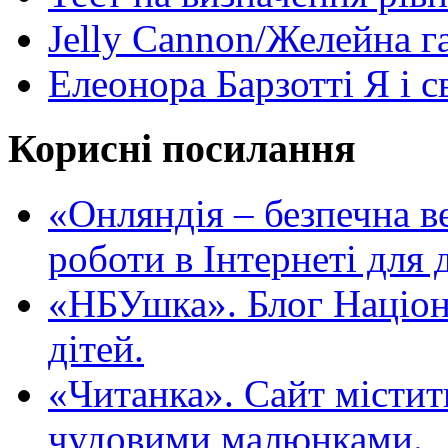
Jelly Cannon/Желейна г
Елеонора Барзотті Я і с
Корисні посилання
«Oнляндія – безпечна в
роботи в Інтернеті для д
«НБУшка». Блог Націона
дітей.
«Читанка». Сайт містит
чудовими малюнками.