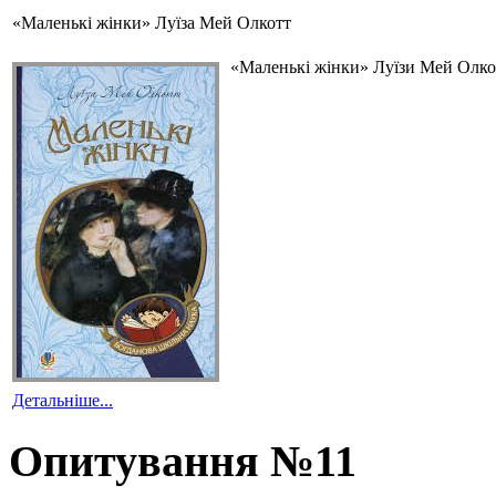
«Маленькі жінки» Луїза Мей Олкотт
«Маленькі жінки» Луїзи Мей Олкот
Детальніше...
Опитування №11