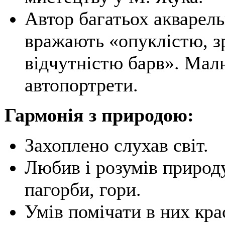
Автор багатьох акварел
вражають «опуклістю, з
відчутністю барв». Мал
автопортрети.
Гармонія з природою:
Захоплено слухав світ.
Любив і розумів природу 
пагорби, гори.
Умів помічати в них крас