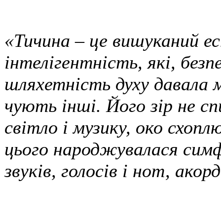
«Тичина – це вишуканий е
інтелігентність, які, безп
шляхетність духу давала 
чують інші. Його зір не сп
світло і музику, око схоплю
цього народжувалася симф
звуків, голосів і нот, акорд