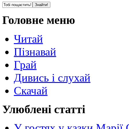
Головне меню
Читай
Пізнавай
Грай
Дивись і слухай
Скачай
Улюблені статті
У гостях у казки Марії