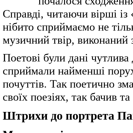
почалося сходження
Справді, читаючи вірші із
нібито сприймаємо не тіль
музичний твір, виконаний
Поетові були дані чутлива 
сприймали найменші порух
почуттів. Так поетично зм
своїх поезіях, так бачив та
Штрихи до портрета П