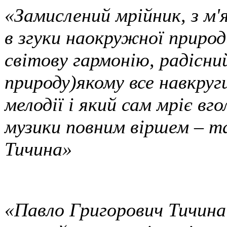
«Замислений мрійник, з м'
в згуки наокружної природи
світову гармонію, радісн
природу)якому все навкруг
мелодії і який сам мріє вг
музики повним віршем – т
Тичина»
«Павло Григорович Тичина