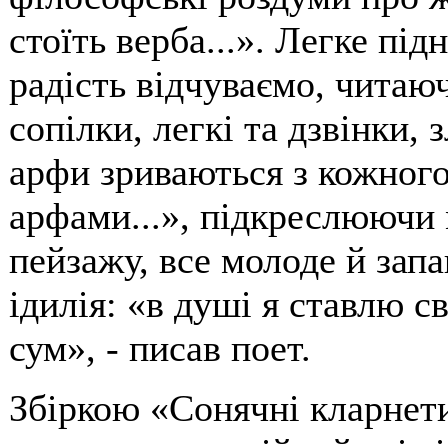
стоїть верба...». Легке під
радість відчуваємо, читаюч
сопілки, легкі та дзвінки, 
арфи зриваються з кожног
арфами...», підкреслюючи
пейзажу, все молоде й зап
ідилія: «в душі я ставлю св
сум», - писав поет.
Збіркою «Сонячні кларнет