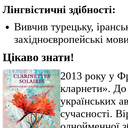
Лінгвістичні здібності:
Вивчив турецьку, ірансь
західноєвропейські мови
Цікаво знати!
2013 року у Ф
кларнети». До 
українських ав
сучасності. В
однойменної зб