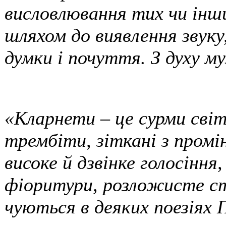
висловлювання тих чи інши
шляхом до виявлення звуку
думки і почуття. З духу му
«Кларнети – це сурми світ
трембіти, зіткані з промі
високе й дзвінке голосіння
фіоритури, розложисте ст
чуються в деяких поезіях 