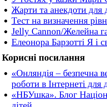
Жарти та анекдоти для 
Тест на визначення рів
Jelly Cannon/Желейна г
Елеонора Барзотті Я і с
Корисні посилання
«Oнляндія – безпечна в
роботи в Інтернеті для д
«НБУшка». Блог Націона
дітей.