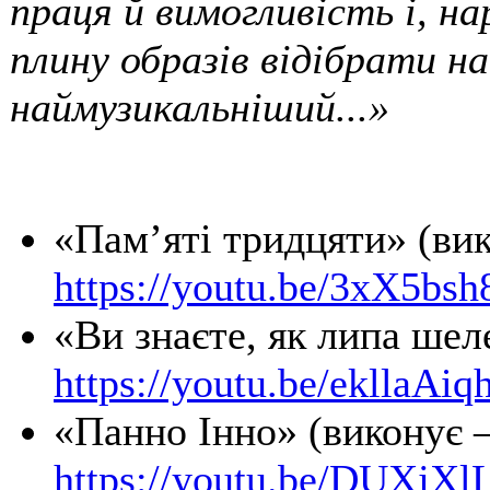
праця й вимогливість і, на
плину образів відібрати н
наймузикальніший...»
«Пам’яті тридцяти» (ви
https://youtu.be/3xX5bs
«Ви знаєте, як липа шел
https://youtu.be/ekllaAiq
«Панно Інно» (виконує 
https://youtu.be/DUXjXl