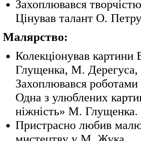
Захоплювався творчістю
Цінував талант О. Петру
Малярство:
Колекціонував картини В
Глущенка, М. Дерегуса,
Захоплювався роботами
Одна з улюблених карти
ніжність» М. Глущенка.
Пристрасно любив малю
мистецтву у М. Жука.