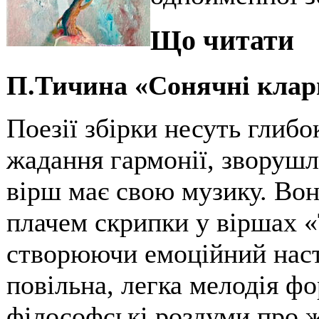
Що читати
П.Тичина «Сонячні клар
Поезії збірки несуть глибо
жадання гармонії, зворушл
вірш має свою музику. Вон
плачем скрипки у віршах «
створюючи емоційний настр
повільна, легка мелодія ф
філософські роздуми про ж