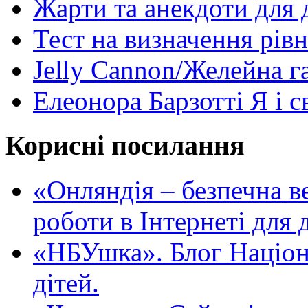
Жарти та анекдоти для 
Тест на визначення рів
Jelly Cannon/Желейна г
Елеонора Барзотті Я і с
Корисні посилання
«Oнляндія – безпечна в
роботи в Інтернеті для д
«НБУшка». Блог Націона
дітей.