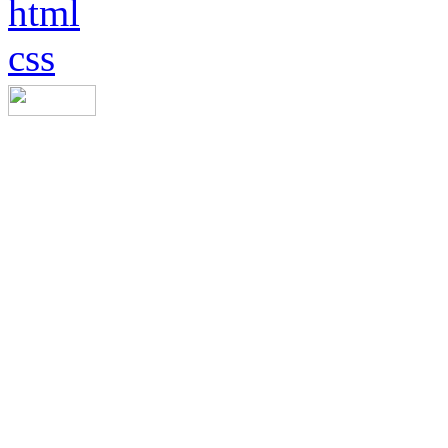
html
css