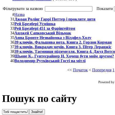
Фільтрувати за назвою
Показати
#
Назва
31
Джоан Ролінг Гаррі Поттер і прокляте дитя
32
Рей Бредбері Усмішка
33
Рей Бредбері 451 за Фарінгейтом
34
Анджей Сапковський Відьмак
35
Анна Бронте Незнайомка з Вілдфел-Холу
36
39 ключів. Фальшива нота. Книга 2. Гордон Корман
37
39 ключів. Викрадач мечів. Книга 3. Пітер Леранжіс
38
39 ключів. Таємниця підземелля. Книга 4. Джуд Вотс
39
Шьоне К., Гунтесрайнер Н. Хочеш бути моїм другом?
40
Володимир Рутківський Гості на мітлі
<<
Початок
<
Попередня
1
Powered b
Пошук по сайту