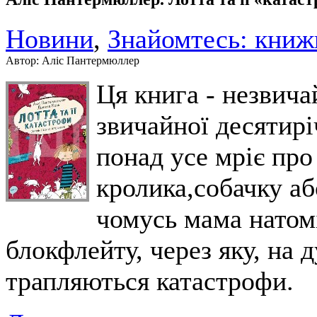
Новини
,
Знайомтесь: книж
Автор: Аліс Пантермюллер
Ця книга - незвич
звичайної десятирі
понад усе мріє пр
кролика,собачку аб
чомусь мама натомі
блокфлейту, через яку, на 
трапляються катастрофи.