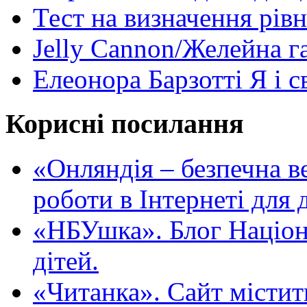
Тест на визначення рів
Jelly Cannon/Желейна г
Елеонора Барзотті Я і с
Корисні посилання
«Oнляндія – безпечна в
роботи в Інтернеті для д
«НБУшка». Блог Націона
дітей.
«Читанка». Сайт містит