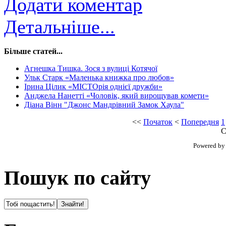
Додати коментар
Детальніше...
Більше статей...
Агнешка Тишка. Зося з вулиці Котячої
Ульк Старк «Маленька книжка про любов»
Ірина Цілик «МІСТОрія однієї дружби»
Анджела Нанетті «Чоловік, який вирощував комети»
Діана Вінн "Джонс Мандрівний Замок Хаула"
<<
Початок
<
Попередня
1
С
Powered b
Пошук по сайту