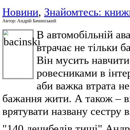
Новини
,
Знайомтесь: книж
Автор: Андрій Бачинський
В автомобільній ав
втрачає не тільки ба
Він мусить навчити
ровесниками в інтер
аби важка втрата н
бажання жити. А також – ви
врятувати названу сестру ві
"140 децибелів тиші" Андр