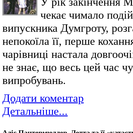
У рік закінчення 
чекає чимало подій
випускника Думгроту, розг
непокоїла її, перше коханн
чарівниці настала довгоочі
не знає, що весь цей час ч
випробувань.
Додати коментар
Детальніше...
Аліс Пантермюллер. Лотта та її «катас