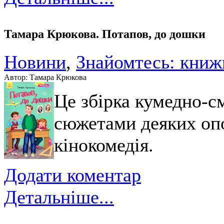
Тамара Крюкова. Потапов, до дошки
Новини
,
Знайомтесь: книж
Автор: Тамара Крюкова
Це збірка кумедно-с
сюжетами деяких оп
кінокомедія.
Додати коментар
Детальніше...