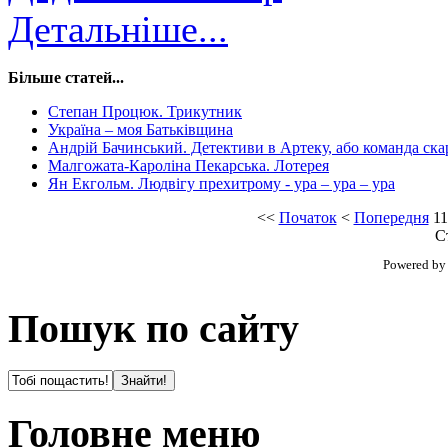
Детальніше...
Більше статей...
Степан Процюк. Трикутник
Україна – моя Батьківщина
Андрій Бачинський. Детективи в Артеку, або команда ск
Малгожата-Кароліна Пекарська. Лотерея
Ян Екгольм. Людвігу прехитрому - ура – ура – ура
<<
Початок
<
Попередня
11
С
Powered b
Пошук по сайту
Головне меню