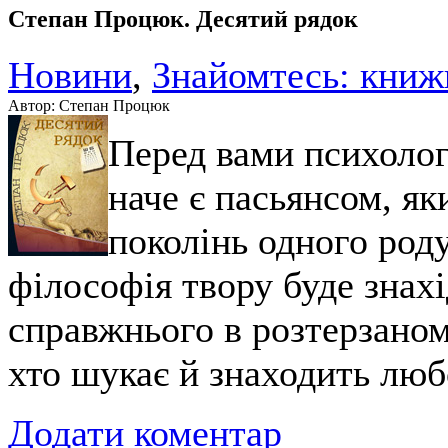
Степан Процюк. Десятий рядок
Новини
,
Знайомтесь: книж
Автор: Степан Процюк
Перед вами психолог
наче є пасьянсом, як
поколінь одного род
філософія твору буде знахі
справжнього в розтерзаном
хто шукає й знаходить люб
Додати коментар