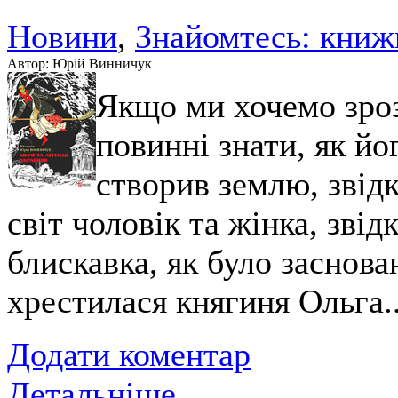
Новини
,
Знайомтесь: книж
Автор: Юрій Винничук
Якщо ми хочемо зрозу
повинні знати, як йо
створив землю, звідк
світ чоловік та жінка, звідк
блискавка, як було заснова
хрестилася княгиня Ольга..
Додати коментар
Детальніше...