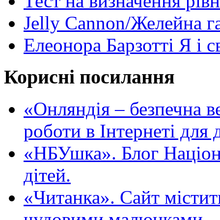
Тест на визначення рів
Jelly Cannon/Желейна г
Елеонора Барзотті Я і с
Корисні посилання
«Oнляндія – безпечна в
роботи в Інтернеті для д
«НБУшка». Блог Націона
дітей.
«Читанка». Сайт містит
чудовими малюнками.