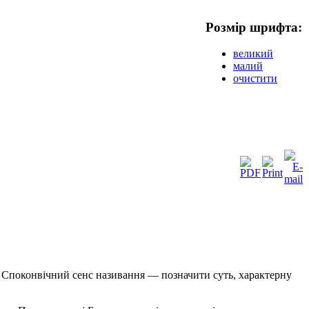
Розмір шрифта:
великий
малий
очистити
м. Споконвічний сенс називання — позначити суть, характерну