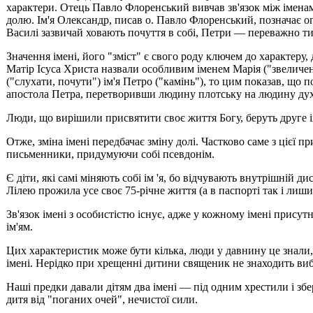
характери. Отець Павло Флоренський вивчав зв'язок між іменами
долю. Ім'я Олександр, писав о. Павло Флоренський, позначає оп
Василі зазвичай ховають почуття в собі, Петри — переважно тихі
Значення імені, його "зміст" є свого роду ключем до характеру, 
Матір Ісуса Христа назвали особливим іменем Марія ("звеличен
("слухати, почути") ім'я Петро ("камінь"), то цим показав, щ
апостола Петра, перетворивши людину плотську на людину дух
Люди, що вирішили присвятити своє життя Богу, беруть друге і
Отже, зміна імені передбачає зміну долі. Частково саме з цієї 
письменники, придумуючи собі псевдонім.
Є діти, які самі міняють собі ім 'я, бо відчувають внутрішній д
Лілею прожила усе своє 75-річне життя (а в паспорті так і лиш
Зв'язок імені з особистістю існує, адже у кожному імені прису
ім'ям.
Цих характеристик може бути кілька, люди у давнину це знали, т
імені. Нерідко при хрещенні дитини священик не знаходить ви
Наші предки давали дітям два імені — під одним хрестили і зб
дитя від "поганих очей", нечистої сили.