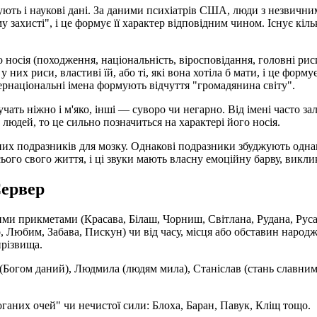
ують і наукові дані. За даними психіатрів США, люди з незвични
у захисті", і це формує її характер відповідним чином. Існує кіл
носія (походження, національність, віросповідання, головні риси х
них риси, властиві їй, або ті, які вона хотіла б мати, і це форму
тернаціональні імена формують відчуття "громадянина світу".
чать ніжно і м'яко, інші — суворо чи негарно. Від імені часто з
 людей, то це сильно позначиться на характері його носія.
різних подразників для мозку. Однакові подразники збуджують одна
ого свого життя, і ці звуки мають власну емоційну барву, виклика
Сервер
ими прикметами (Красава, Білаш, Чорниш, Світлана, Рудана, Руса
 Любим, Забава, Пискун) чи від часу, місця або обставин народ
прізвища.
 (Богом даний), Людмила (людям мила), Станіслав (стань славним
­ганих очей" чи нечистої сили: Блоха, Баран, Павук, Кліщ тощо.