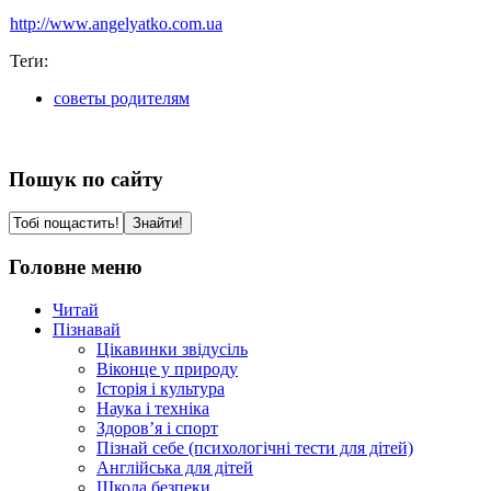
http://www.angelyatko.com.ua
Теґи:
советы родителям
Пошук по сайту
Головне меню
Читай
Пізнавай
Цікавинки звідусіль
Віконце у природу
Історія і культура
Наука і техніка
Здоров’я і спорт
Пізнай себе (психологічні тести для дітей)
Англійська для дітей
Школа безпеки