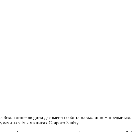
на Землі лише людина дає імена і собі та навколишнім предмета
умачиться ім'я у книгах Старого Завіту.