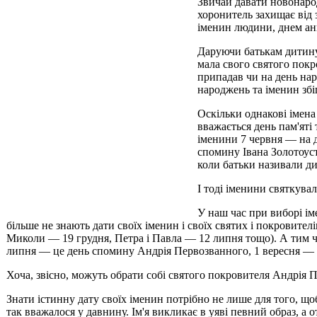
Звичай давати новонарод
хоронитель захищає від з
іменин людини, днем ан
Даруючи батькам дитину 
мала свого святого покро
припадав чи на день нар
народжень та іменин збі
Оскільки однакові імена 
вважається день пам'яті
іменини 7 червня — на д
спомину Івана Золотоуста
коли батьки називали ди
І тоді іменини святкува
У наш час при виборі іме
більше не знають дати своїх іменин і своїх святих і покровите
Миколи — 19 грудня, Петра і Павла — 12 липня тощо). А тим час
липня — це день спомину Андрія Первозванного, 1 вересня —
Хоча, звісно, можуть обрати собі святого покровителя Андрія 
Знати істинну дату своїх іменин потрібно не лише для того, щоб
так вважалося у давнину. Ім'я викликає в уяві певний образ, а