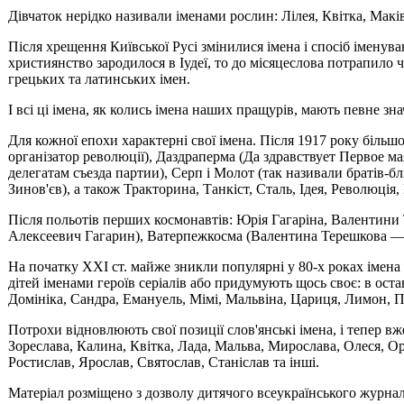
Дівчаток нерідко на­зивали іменами рослин: Лілея, Квітка, Макі
Після хрещення Київської Русі змінилися імена і спосіб іменув
християнство зародилося в Іудеї, то до місяцеслова потрапило
грецьких та латинських імен.
І всі ці імена, як колись імена наших пращурів, мають певне з
Для кожної епохи характерні свої імена. Після 1917 року більшов
організатор революції), Даздраперма (Да здравствует Первое ма
делегатам съезда партии), Серп і Молот (так називали братів-б
Зинов'єв), а також Тракторина, Танкіст, Сталь, Ідея, Революція
Після польотів перших космонавтів: Юрія Гагаріна, Валентини 
Алексеевич Гагарин), Ватерпежкосма (Валентина Терешкова —
На початку XXI ст. майже зникли популярні у 80-х роках імена
дітей іменами героїв серіалів або придумують щось своє: в оста
Домініка, Сандра, Емануель, Мімі, Мальвіна, Цариця, Лимон, 
Потрохи відновлюють свої позиції слов'янські імена, і тепер вже
Зореслава, Калина, Квітка, Лада, Мальва, Мирослава, Олеся, Ор
Ростислав, Ярослав, Святослав, Станіслав та інші.
Матеріал розміщено з дозволу дитячого всеукраїнського журна