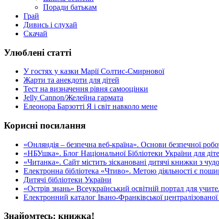
Поради батькам
Грай
Дивись і слухай
Скачай
Улюблені статті
У гостях у казки Марії Солтис-Смирнової
Жарти та анекдоти для дітей
Тест на визначення рівня самооцінки
Jelly Cannon/Желейна гармата
Елеонора Барзотті Я і світ навколо мене
Корисні посилання
«Oнляндія – безпечна веб-країна». Основи безпечної роботи
«НБУшка». Блог Національної Бібліотеки України для діте
«Читанка». Сайт містить зіскановані дитячі книжки з чу
Електронна бібліотека «Чтиво». Метою діяльності є пошир
Дитячі бібліотеки України
«Острів знань» Всеукраїнський освітній портал для учителі
Електронний каталог Івано-Франківської централізованої 
Знайомтесь: книжка!