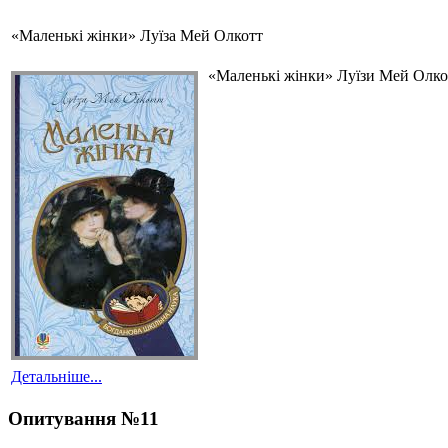
«Маленькі жінки» Луїза Мей Олкотт
«Маленькі жінки» Луїзи Мей Олкот
Детальніше...
Опитування №11