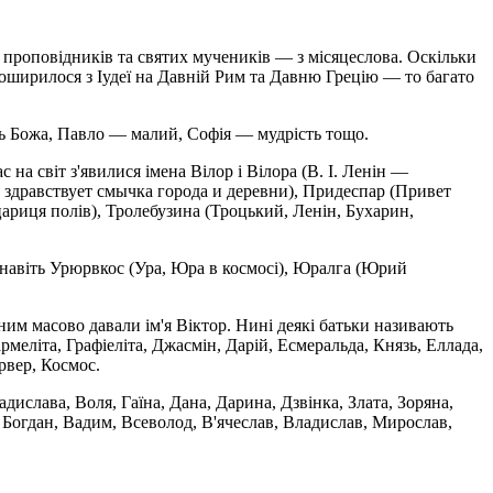
, проповідників та святих мучеників — з місяцеслова. Оскільки
поширилося з Іудеї на Давній Рим та Давню Грецію — то багато
ть Божа, Пав­ло — малий, Софія — мудрість тощо.
 на світ з'явилися імена Вілор і Вілора (В. І. Ленін —
Да здравствует смычка города и деревни), Придеспар (Привет
цариця полів), Тролебузина (Троцький, Ленін, Бухарин,
 навіть Урюрвкос (Ура, Юра в космосі), Юралга (Юрий
им масово давали ім'я Віктор. Нині деякі батьки називають
рмеліта, Графіеліта, Джасмін, Дарій, Есмеральда, Князь, Еллада,
рвер, Космос.
адислава, Воля, Гаїна, Дана, Дарина, Дзвінка, Злата, Зоряна,
— Богдан, Вадим, Всеволод, В'ячеслав, Владислав, Мирослав,