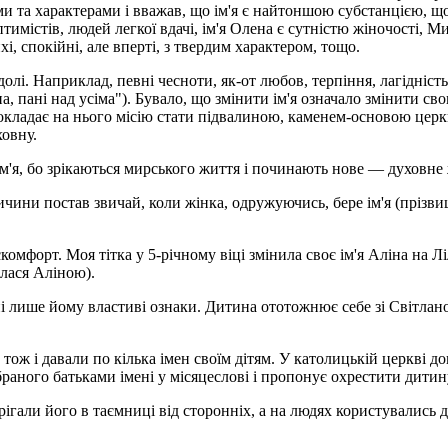
 та характерами і вважав, що ім'я є найтоншою субстанцією, що 
тимістів, людей легкої вдачі, ім'я Олена є сутністю жіночості, 
, спокійні, але вперті, з твердим характером, тощо.
долі. Наприклад, певні чесноти, як-от любов, терпіння, лагідність,
а, пані над усіма"). Бувало, що змінити ім'я означало змінити 
о покладає на нього місію стати підвалиною, каменем-основою ц
овну.
м'я, бо зрікаються мирського життя і починають нове — духовне
причини постав звичай, коли жінка, одружуючись, бере ім'я (прізв
искомфорт. Моя тітка у 5-річному віці змінила своє ім'я Аліна на
илася Аліною).
тні лише йому властиві ознаки. Дитина ототожнює себе зі Світлан
ож і давали по кілька імен своїм дітям. У католицькій церкві до
браного батьками імені у місяцеслові і пропонує охрестити дит
ерігали його в таємниці від сторонніх, а на людях користувалис