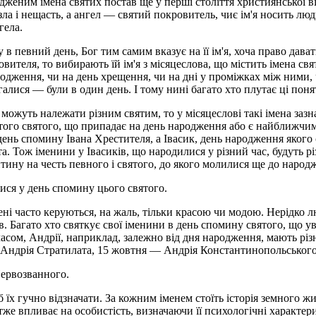
женим імена святих постав ще у перші століття християнської ві
ла і нещасть, а ангел — святий покровитель, чиє ім'я носить люди
гела.
в певний день, Бог тим самим вказує на її ім'я, хоча право дава
вителя, то вибирають їй ім'я з місяцеслова, що містить імена св
одження, чи на день хрещення, чи на дні у проміжках між ними, ч
галися — були в один день. І тому нині багато хто плутає ці по
можуть належати різним святим, то у місяцеслові такі імена зазна
 того святого, що припадає на день народження або є найближчим 
ень спомину Івана Хрестителя, а Івасик, день народження якого 
. Тож іменини у Івасиків, що народилися у різний час, будуть рі
тину на честь певного і святого, до якого молилися ще до народ
лися у день спомину цього святого.
ні часто керуються, на жаль, тільки красою чи модою. Нерідко люд
лів. Багато хто святкує свої іменини в день спомину святого, що
ом, Андрії, наприклад, залежно від дня народження, мають різні
 Андрія Стратилата, 15 жовтня — Андрія Константинопольського
Первозванного.
 їх гучно відзначати. За кожним іменем стоїть історія земного ж
 отже впливає на особистість, визначаючи її психологічні характ