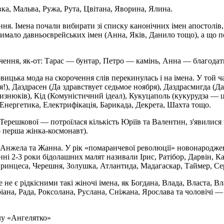
вка, Мальва, Ружа, Рута, Цвітана, Яворина, Ялина.
ання. Імена почали вибирати зі списку канонічних імен апостолів
 чимало давньоєврейських імен (Анна, Яків, Данило тощо), а що 
начення, як-от: Тарас — бунтар, Петро — камінь, Анна — благода
ицька мода на скорочення слів перекинулась і на імена. У той час
я!), Даздрасен (Да здравствует седьмое ноября), Даздрасмигда (
лизнюків), Кід (Комуністичний ідеал), Кукуцаполь (кукурудза — 
, Енергетика, Електрифікація, Барикада, Декрета, Шахта тощо.
Терешкової — потроїлася кількість Юріїв та Валентин, з'явилися
 перша жінка-космонавт).
 Анжела та Жанна. У рік «помаранчевої революції» новонароджен
нні 2-3 роки бідолашних малят називали Ірис, Ратібор, Дарвін, Ка
Принцеса, Черешня, Золушка, Атлантида, Мадагаскар, Таймер, Се
 не є рідкісними такі жіночі імена, як Богдана, Влада, Власта, Вл
іана, Рада, Роксолана, Руслана, Сніжана, Ярослава та чоловічі 
лу «Ангелятко»