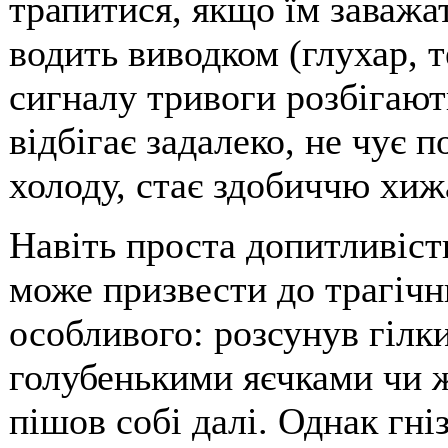
трапитися, якщо їм заважа
водить виводком (глухар, те
сигналу тривоги розбігают
відбігає задалеко, не чує п
холоду, стає здобиччю хиж
Навіть проста допитливіст
може призвести до трагічни
особливого: розсунув гілк
голубенькими яєчками чи 
пішов собі далі. Однак гні