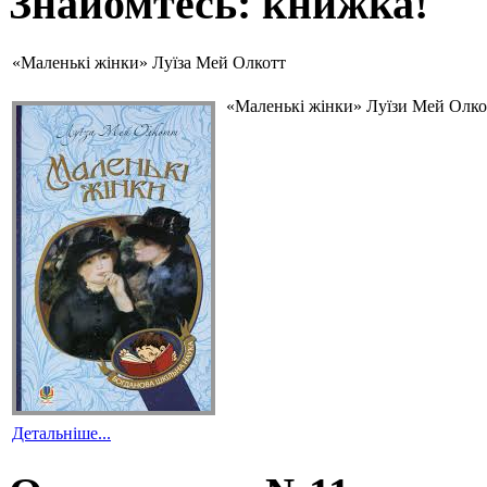
Знайомтесь: книжка!
«Маленькі жінки» Луїза Мей Олкотт
«Маленькі жінки» Луїзи Мей Олкот
Детальніше...