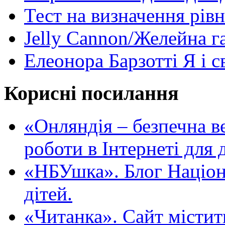
Тест на визначення рів
Jelly Cannon/Желейна г
Елеонора Барзотті Я і с
Корисні посилання
«Oнляндія – безпечна в
роботи в Інтернеті для д
«НБУшка». Блог Націона
дітей.
«Читанка». Сайт містит