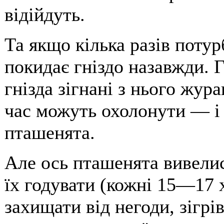
відійдуть.
Та якщо кілька разів поту
покидає гніздо назавжди. 
гнізда зігнані з нього жура
час можуть охолонути — і 
пташенята.
Але ось пташенята вивелис
їх годувати (кожні 15—17 
захищати від негоди, зігрі