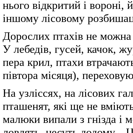
нього відкритий і вороні, й
іншому лісовому розбишац
Дорослих птахів не можна 
У лебедів, гусей, качок, ж
пера крил, птахи втрачають
півтора місяця), перехову
На узліссях, на лісових г
пташенят, які ще не вміют
малюки випали з гнізда і 
ловлять, несуть додому... 