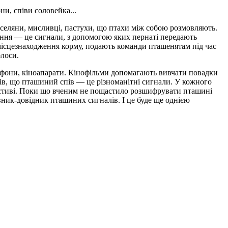
ни, співи соловейка...
о селяни, мисливці, пастухи, що птахи між собою розмовляють.
ння — це сигнали, з допомогою яких пернаті передають
місцезнаходження корму, подають коман­ди пташенятам під час
олоси.
фони, кіноапарати. Кінофіль­ми допомагають вивчати повадки
вів, що пташиний спів — це різ­номанітні сигнали. У кожного
вла­стиві. Поки що вченим не пощасти­ло розшифрувати пташині
вник-довідник пташиних сигналів. І це буде ще однією