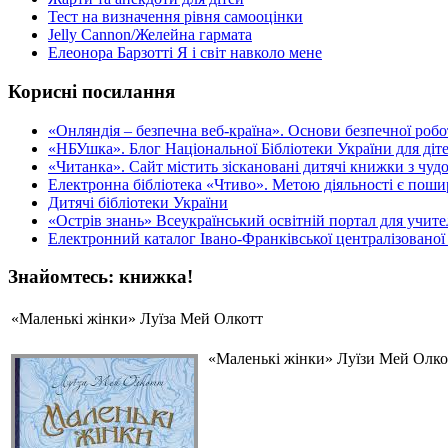
Тест на визначення рівня самооцінки
Jelly Cannon/Желейна гармата
Елеонора Барзотті Я і світ навколо мене
Корисні посилання
«Oнляндія – безпечна веб-країна». Основи безпечної роботи
«НБУшка». Блог Національної Бібліотеки України для діте
«Читанка». Сайт містить зіскановані дитячі книжки з чу
Електронна бібліотека «Чтиво». Метою діяльності є пошир
Дитячі бібліотеки України
«Острів знань» Всеукраїнський освітній портал для учителі
Електронний каталог Івано-Франківської централізованої 
Знайомтесь: книжка!
«Маленькі жінки» Луїза Мей Олкотт
«Маленькі жінки» Луїзи Мей Олкот