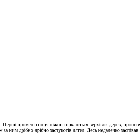
і. Перші промені сон­ця ніжно торкаються верхівок дерев, пронизуют
ом за ним дрібно-дрібно за­стукотів дятел. Десь недалечко за­спів