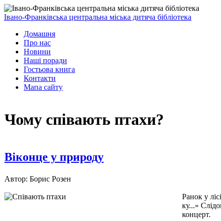
Івано-Франківська центральна міська дитяча бібліотека
Домашня
Про нас
Новини
Наші поради
Гостьова книга
Контакти
Мапа сайту
Чому співають птахи?
Віконце у природу
Автор: Борис Розен
Ранок у ліс
ку...» Слід
концерт.