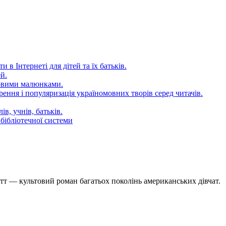
 в Інтернеті для дітей та їх батьків.
й.
довими малюнками.
ення і популяризація україномовних творів серед читачів.
в, учнів, батьків.
бібліотечної системи
т — культовий роман багатьох поколінь американських дівчат.