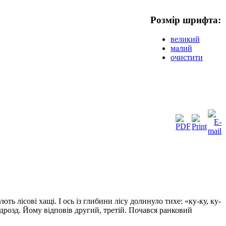
Розмір шрифта:
великий
малий
очистити
ь лісові хащі. І ось із гли­бини лісу долинуло тихе: «ку-ку, ку-
ав дрозд. Йому відповів другий, третій. Почався ранковий