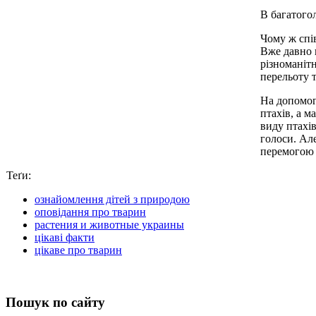
В багатогол
Чому ж спів
Вже давно 
різноманіт
перельоту 
На допомог
птахів, а м
виду птахів
голоси. Ал
перемогою 
Теґи:
ознайомлення дітей з природою
оповідання про тварин
растения и животные украины
цікаві факти
цікаве про тварин
Пошук по сайту