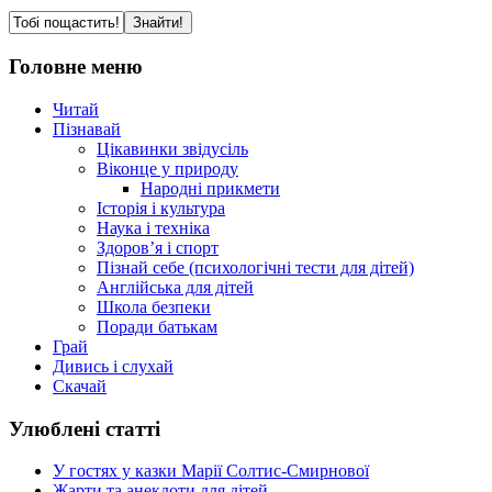
Головне меню
Читай
Пізнавай
Цікавинки звідусіль
Віконце у природу
Народні прикмети
Історія і культура
Наука і техніка
Здоров’я і спорт
Пізнай себе (психологічні тести для дітей)
Англійська для дітей
Школа безпеки
Поради батькам
Грай
Дивись і слухай
Скачай
Улюблені статті
У гостях у казки Марії Солтис-Смирнової
Жарти та анекдоти для дітей