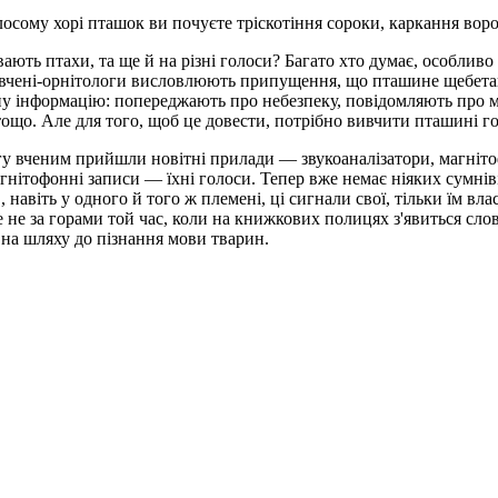
осому хорі пташок ви почуєте тріскотіння сороки, каркан­ня воро
ають птахи, та ще й на різні голоси? Багато хто думає, особлив
вчені-орнітологи вислов­люють припущення, що пташине ще­бета
­ну інформацію: попереджають про небезпеку, повідомляють про 
тощо. Але для того, щоб це довести, потрібно вивчити пташині г
у вченим прийшли но­вітні прилади — звукоаналізатори, магніто
агнітофонні записи — їхні голоси. Тепер вже немає ніяких сум­ні
, навіть у одного й того ж пле­мені, ці сигнали свої, тільки їм 
е не за горами той час, коли на книжкових полицях з'явиться сло
на шля­ху до пізнання мови тварин.