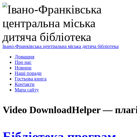
Івано-Франківська центральна міська дитяча бібліотека
Домашня
Про нас
Новини
Наші поради
Гостьова книга
Контакти
Мапа сайту
Video DownloadHelper — плагі
Бібліотека програм