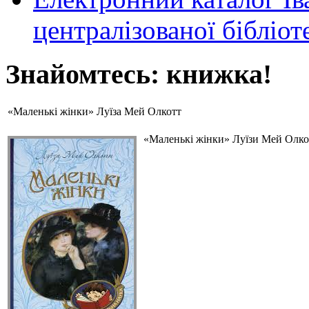
централізованої бібліот
Знайомтесь: книжка!
«Маленькі жінки» Луїза Мей Олкотт
«Маленькі жінки» Луїзи Мей Олкот