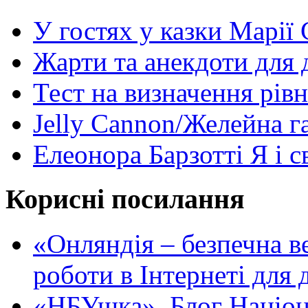
У гостях у казки Марії
Жарти та анекдоти для 
Тест на визначення рів
Jelly Cannon/Желейна г
Елеонора Барзотті Я і с
Корисні посилання
«Oнляндія – безпечна в
роботи в Інтернеті для д
«НБУшка». Блог Націона