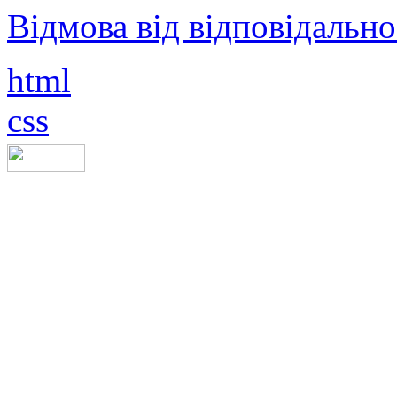
Відмова від відповідально
html
css