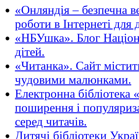
«Oнляндія – безпечна в
роботи в Інтернеті для д
«НБУшка». Блог Націона
дітей.
«Читанка». Сайт містит
чудовими малюнками.
Електронна бібліотека 
поширення і популяриза
серед читачів.
Дитячі бібліотеки Укра