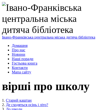
Івано-Франківська центральна міська дитяча бібліотека
Домашня
Про нас
Новини
Наші поради
Гостьова книга
Контакти
Мапа сайту
вірші про школу
1.
Старий каштан
2.
Де сходяться осінь і літо?
3.
До школи