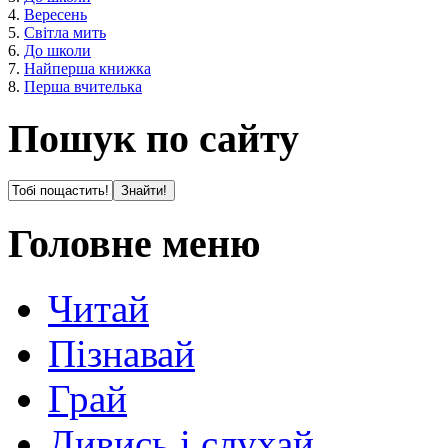
4.
Вересень
5.
Світла мить
6.
До школи
7.
Найперша книжка
8.
Перша вчителька
Пошук по сайту
Головне меню
Читай
Пізнавай
Грай
Дивись і слухай