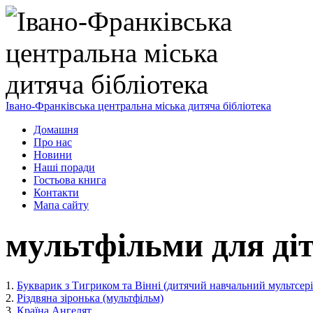
Івано-Франківська центральна міська дитяча бібліотека
Домашня
Про нас
Новини
Наші поради
Гостьова книга
Контакти
Мапа сайту
мультфільми для ді
1.
Букварик з Тигриком та Вінні (дитячий навчальний мультсері
2.
Різдвяна зіронька (мультфільм)
3.
Країна Ангелят