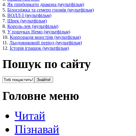
4.
Як приборкати дракона (мультфільм)
5.
Білосніжка та семеро гномів (мультфільм)
6.
ВОЛЛ-І (мультфільм)
7.
Шрек (мультфільм)
8.
Король-лев (мультфільм)
9.
У пошуках Немо (мультфільм)
10.
Корпорація монстрів (мультфільм)
11.
Льодовиковий період (мультфільм)
12.
Історія іграшок (мультфільм)
Пошук по сайту
Головне меню
Читай
Пізнавай