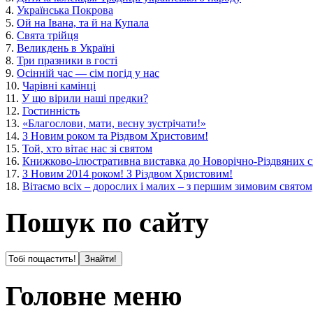
4.
Українська Покрова
5.
Ой на Івана, та й на Купала
6.
Свята трійця
7.
Великдень в Україні
8.
Три празники в гості
9.
Осінній час — сім погід у нас
10.
Чарівні камінці
11.
У що вірили наші предки?
12.
Гостинність
13.
«Благослови, мати, весну зустрічати!»
14.
З Новим роком та Різдвом Христовим!
15.
Той, хто вітає нас зі святом
16.
Книжково-ілюстративна виставка до Новорічно-Різдвяних с
17.
З Новим 2014 роком! З Різдвом Христовим!
18.
Вітаємо всіх – дорослих і малих – з першим зимовим свято
Пошук по сайту
Головне меню