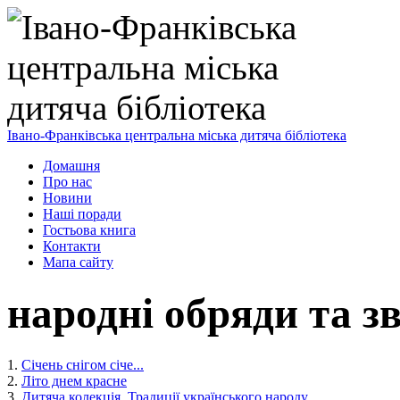
Івано-Франківська центральна міська дитяча бібліотека
Домашня
Про нас
Новини
Наші поради
Гостьова книга
Контакти
Мапа сайту
народні обряди та з
1.
Січень снігом січе...
2.
Літо днем красне
3.
Дитяча колекція. Традиції українського народу