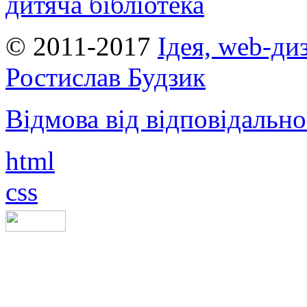
дитяча бібліотека
© 2011-2017
Ідея, web-ди
Ростислав Будзик
Відмова від відповідально
html
css