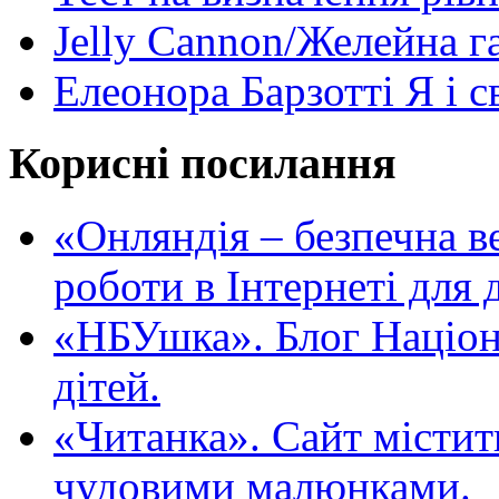
Jelly Cannon/Желейна г
Елеонора Барзотті Я і с
Корисні посилання
«Oнляндія – безпечна в
роботи в Інтернеті для д
«НБУшка». Блог Націона
дітей.
«Читанка». Сайт містит
чудовими малюнками.