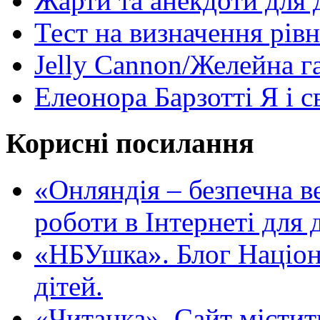
Жарти та анекдоти для 
Тест на визначення рів
Jelly Cannon/Желейна г
Елеонора Барзотті Я і с
Корисні посилання
«Oнляндія – безпечна в
роботи в Інтернеті для д
«НБУшка». Блог Націона
дітей.
«Читанка». Сайт містит