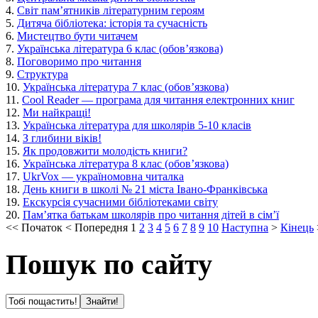
4.
Світ пам’ятників літературним героям
5.
Дитяча бібліотека: історія та сучасність
6.
Мистецтво бути читачем
7.
Українська література 6 клас (обов’язкова)
8.
Поговоримо про читання
9.
Структура
10.
Українська література 7 клас (обов’язкова)
11.
Cool Reader — програма для читання електронних книг
12.
Ми найкращі!
13.
Українська література для школярів 5-10 класів
14.
З глибини віків!
15.
Як продовжити молодість книги?
16.
Українська література 8 клас (обов’язкова)
17.
UkrVox — україномовна читалка
18.
День книги в школі № 21 міста Івано-Франківська
19.
Екскурсія сучасними бібліотеками світу
20.
Пам’ятка батькам школярів про читання дітей в сім’ї
<<
Початок
<
Попередня
1
2
3
4
5
6
7
8
9
10
Наступна
>
Кінець
Пошук по сайту