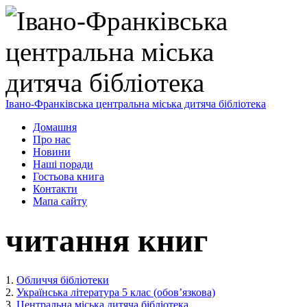
Івано-Франківська центральна міська дитяча бібліотека
Домашня
Про нас
Новини
Наші поради
Гостьова книга
Контакти
Мапа сайту
читання книг
1.
Обличчя бібліотеки
2.
Українська література 5 клас (обов’язкова)
3.
Центральна міська дитяча бібліотека