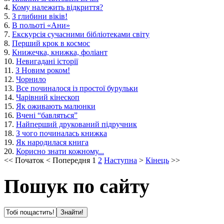
4.
Кому належить відкриття?
5.
З глибини віків!
6.
В польоті «Ани»
7.
Екскурсія сучасними бібліотеками світу
8.
Перший крок в космос
9.
Книжечка, книжка, фоліант
10.
Невигадані історії
11.
З Новим роком!
12.
Чорнило
13.
Все починалося із простої бурульки
14.
Чарівний кінескоп
15.
Як оживають малюнки
16.
Вчені “бавляться”
17.
Найперший друкований підручник
18.
З чого починалась книжка
19.
Як народилася книга
20.
Корисно знати кожному...
<<
Початок
<
Попередня
1
2
Наступна
>
Кінець
>>
Пошук по сайту