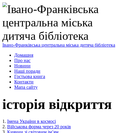
Івано-Франківська центральна міська дитяча бібліотека
Домашня
Про нас
Новини
Наші поради
Гостьова книга
Контакти
Мапа сайту
історія відкриття
1.
Імена України в космосі
2.
Військова форма через 20 років
3.
Киянин зі світовим ім’ям