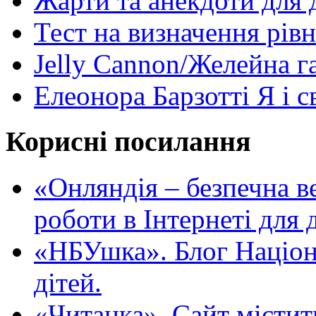
Жарти та анекдоти для 
Тест на визначення рів
Jelly Cannon/Желейна г
Елеонора Барзотті Я і с
Корисні посилання
«Oнляндія – безпечна в
роботи в Інтернеті для д
«НБУшка». Блог Націона
дітей.
«Читанка». Сайт містит