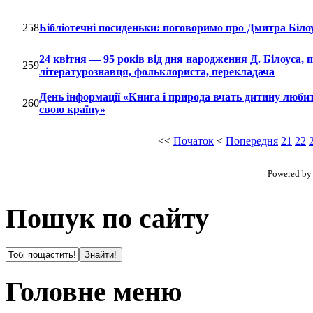
258
Бібліотечні посиденьки: поговоримо про Дмитра Біло
24 квітня — 95 років від дня народження Д. Білоуса, 
259
літературознавця, фольклориста, перекладача
День інформації «Книга і природа вчать дитину люби
260
свою країну»
<<
Початок
<
Попередня
21
22
Powered b
Пошук по сайту
Головне меню