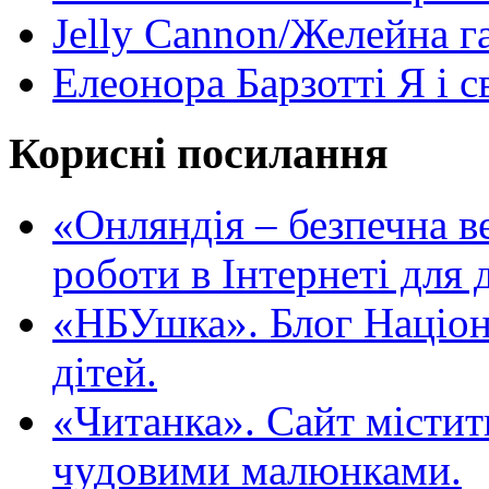
Jelly Cannon/Желейна г
Елеонора Барзотті Я і с
Корисні посилання
«Oнляндія – безпечна в
роботи в Інтернеті для д
«НБУшка». Блог Націона
дітей.
«Читанка». Сайт містит
чудовими малюнками.