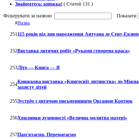
Знайомтесь: книжка!
( Статей 131 )
Фільтрувати за назвою
Показати
#
Назва
251
115 років від дня народження Антуана де Сент-Екзюп
252
Виставка дитячих робіт «Руками створена краса»
253
Літо — Книга — Я
Книжкова виставка «Книгосвіт дитинства» до Міжна
254
захисту дітей
255
Зустріч з дитячою письменницею Оксаною Кротюк
256
Хвилинки духовності «Велична молитва матері»
257
Пам'ятаємо. Перемагаємо